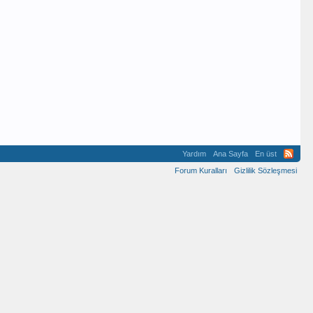
Yardım
Ana Sayfa
En üst
Forum Kuralları
Gizlilik Sözleşmesi