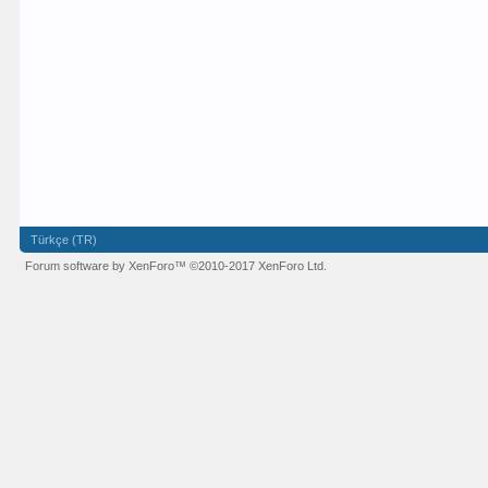
Türkçe (TR)
Forum software by XenForo™
©2010-2017 XenForo Ltd.