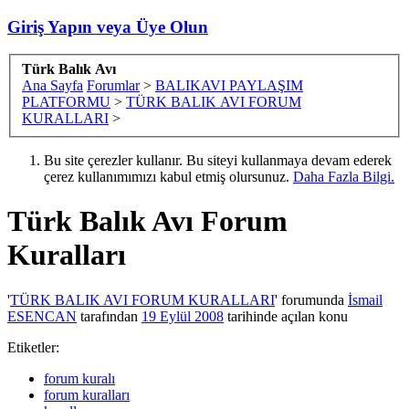
Giriş Yapın veya Üye Olun
Türk Balık Avı
Ana Sayfa
Forumlar
>
BALIKAVI PAYLAŞIM
PLATFORMU
>
TÜRK BALIK AVI FORUM
KURALLARI
>
Bu site çerezler kullanır. Bu siteyi kullanmaya devam ederek
çerez kullanımımızı kabul etmiş olursunuz.
Daha Fazla Bilgi.
Türk Balık Avı Forum
Kuralları
'
TÜRK BALIK AVI FORUM KURALLARI
' forumunda
İsmail
ESENCAN
tarafından
19 Eylül 2008
tarihinde açılan konu
Etiketler:
forum kuralı
forum kuralları