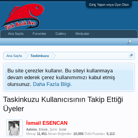
Giriş Yapın veya Üye Olun
Ana Sayfa
Forumlar
Gallery
Medyalar
Ana Sayfa
Taskinkuzu
Bu site çerezler kullanır. Bu siteyi kullanmaya
devam ederek çerez kullanımımızı kabul etmiş
olursunuz.
Daha Fazla Bilgi.
Taskinkuzu Kullanıcısının Takip Ettiği
Üyeler
İsmail ESENCAN
Admin
, Erkek,
Şehir:
İzmir
Mesaj:
11,451
Alınan Beğeniler:
10,056
Ödül Puanları:
5,113