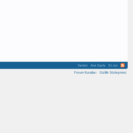
Yardım
Ana Sayfa
En üst
Forum Kuralları
Gizlilik Sözleşmesi