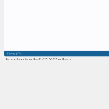
Türkçe (TR)
Forum software by XenForo™
©2010-2017 XenForo Ltd.