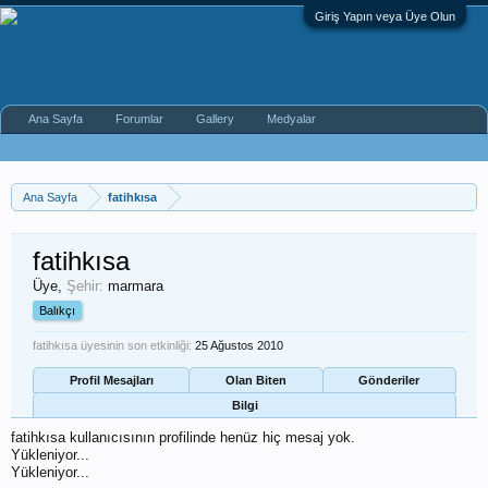
Giriş Yapın veya Üye Olun
Ana Sayfa
Forumlar
Gallery
Medyalar
Ana Sayfa
fatihkısa
fatihkısa
Üye
,
Şehir:
marmara
Balıkçı
fatihkısa üyesinin son etkinliği:
25 Ağustos 2010
Profil Mesajları
Olan Biten
Gönderiler
Bilgi
fatihkısa kullanıcısının profilinde henüz hiç mesaj yok.
Yükleniyor...
Yükleniyor...