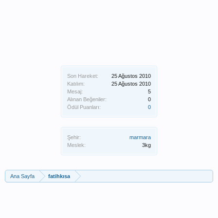
Son Hareket:
25 Ağustos 2010
Katılım:
25 Ağustos 2010
Mesaj:
5
Alınan Beğeniler:
0
Ödül Puanları:
0
Şehir:
marmara
Meslek:
3kg
Ana Sayfa
fatihkısa