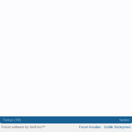
Türkçe (TR)
Yardım
Forum software by XenForo™
Forum Kuralları
Gizlilik Sözleşmesi