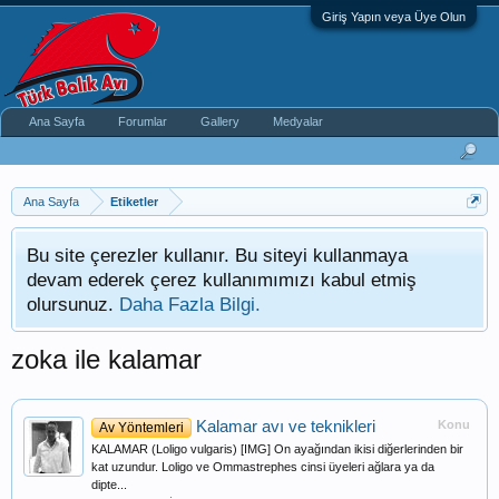
Giriş Yapın veya Üye Olun
Ana Sayfa
Forumlar
Gallery
Medyalar
Ana Sayfa
Etiketler
Bu site çerezler kullanır. Bu siteyi kullanmaya
devam ederek çerez kullanımımızı kabul etmiş
olursunuz.
Daha Fazla Bilgi.
zoka ile kalamar
Kalamar avı ve teknikleri
Konu
Av Yöntemleri
KALAMAR (Loligo vulgaris) [IMG] On ayağından ikisi diğerlerinden bir
kat uzundur. Loligo ve Ommastrephes cinsi üyeleri ağlara ya da
dipte...