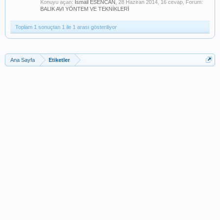
Konuyu açan:
İsmail ESENCAN
,
28 Haziran 2014
, 16 cevap, Forum:
BALIK AVI YÖNTEM VE TEKNİKLERİ
Toplam 1 sonuçtan 1 ile 1 arası gösteriliyor
Ana Sayfa
Etiketler