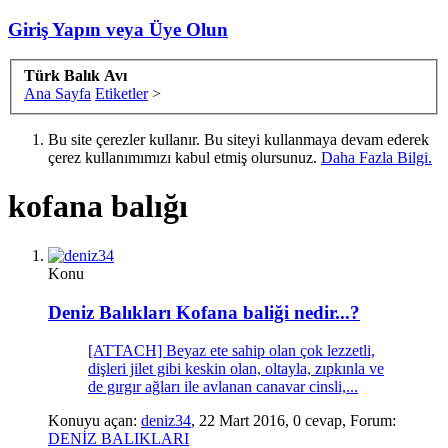
Giriş Yapın veya Üye Olun
Türk Balık Avı
Ana Sayfa
Etiketler
>
Bu site çerezler kullanır. Bu siteyi kullanmaya devam ederek
çerez kullanımımızı kabul etmiş olursunuz.
Daha Fazla Bilgi.
kofana balığı
Konu
Deniz Balıkları
Kofana baliği nedir...?
[ATTACH] Beyaz ete sahip olan çok lezzetli,
dişleri jilet gibi keskin olan, oltayla, zıpkınla ve
de gırgır ağları ile avlanan canavar cinsli,...
Konuyu açan:
deniz34
,
22 Mart 2016
, 0 cevap, Forum:
DENİZ BALIKLARI