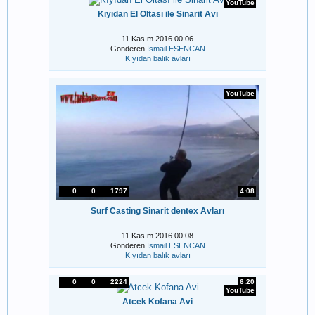
YouTube
Kıyıdan El Oltası ile Sinarit Avı
11 Kasım 2016 00:06
Gönderen
İsmail ESENCAN
Kıyıdan balık avları
YouTube
0
0
1797
4:08
Surf Casting Sinarit dentex Avları
11 Kasım 2016 00:08
Gönderen
İsmail ESENCAN
Kıyıdan balık avları
0
0
2224
6:20
YouTube
Atcek Kofana Avi