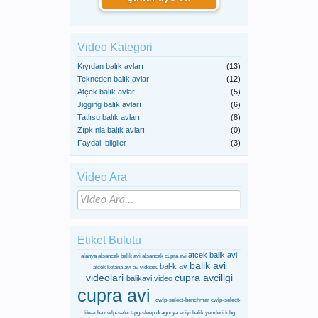
Video Kategori
Kıyıdan balık avları
(13)
Tekneden balık avları
(12)
Atçek balık avları
(5)
Jigging balık avları
(6)
Tatlısu balık avları
(8)
Zıpkınla balık avları
(0)
Faydalı bilgiler
(3)
Video Ara
Etiket Bulutu
atcek balik avi
alanya
alsancak balik avi
alsancak cupra avi
balik avi
bal-k av
atcek kofana avi
av videosu
videolari
cupra avciligi
balikavi video
cupra avi
cwlp-select-benchmar
cwlp-select-
like-cha
cwlp-select-pg-sleep
dragonya
eniyi balik yemleri
fcbg