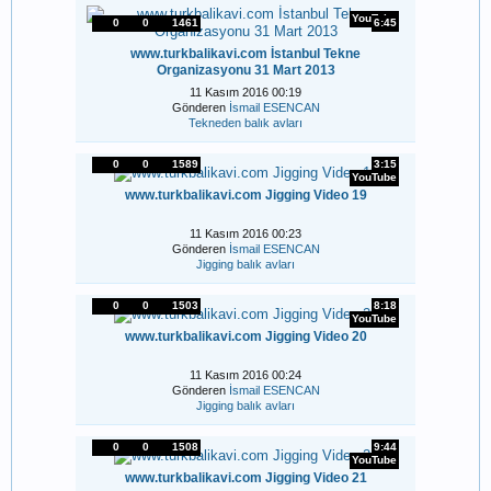
YouTube
0
0
1461
6:45
www.turkbalikavi.com İstanbul Tekne
Organizasyonu 31 Mart 2013
11 Kasım 2016 00:19
Gönderen
İsmail ESENCAN
Tekneden balık avları
0
0
1589
3:15
YouTube
www.turkbalikavi.com Jigging Video 19
11 Kasım 2016 00:23
Gönderen
İsmail ESENCAN
Jigging balık avları
0
0
1503
8:18
YouTube
www.turkbalikavi.com Jigging Video 20
11 Kasım 2016 00:24
Gönderen
İsmail ESENCAN
Jigging balık avları
0
0
1508
9:44
YouTube
www.turkbalikavi.com Jigging Video 21