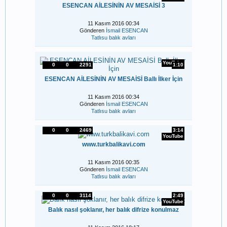
ESENCAN AİLESİNİN AV MESAİSİ 3
11 Kasım 2016 00:34
Gönderen
İsmail ESENCAN
Tatlısu balık avları
YouTube
0
0
2291
1:10
ESENCAN AİLESİNİN AV MESAİSİ Ballı İlker İçin
11 Kasım 2016 00:34
Gönderen
İsmail ESENCAN
Tatlısu balık avları
0
0
2469
3:14
YouTube
www.turkbalikavi.com
11 Kasım 2016 00:35
Gönderen
İsmail ESENCAN
Tatlısu balık avları
0
0
3114
2:49
YouTube
Balık nasıl şoklanır, her balık difrize konulmaz