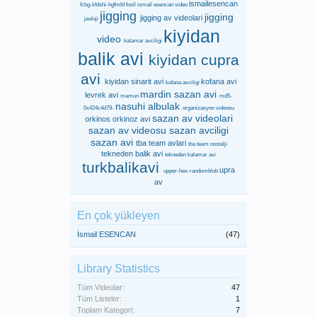
ismailesencan
fcbg-kfdshi-hgfmfd
fosil
ismail esencan video
jigging
jigging
jigging av videolari
jeoloji
kiyidan
video
kalamar avciligi
balik avi
kiyidan cupra
avi
kiyidan sinarit avi
kofana avi
kofana avciligi
mardin sazan avi
levrek avi
mamun
md5-
nasuhi albulak
0x424c4d79-
organizasyon videosu
sazan av videolari
orkinos
orkinoz avi
sazan av videosu
sazan avciligi
sazan avi
tba team avlari
tba team nostalji
tekneden balik avi
tekneden kalamar avi
turkbalikavi
upra
upper-hex-randomblob
av
En çok yükleyen
İsmail ESENCAN
(47)
Library Statistics
Tüm Videolar:
47
Tüm Listeler:
1
Toplam Kategori:
7