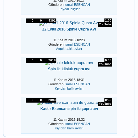
11 Kasım 2016 18:17
Gönderen
İsmail ESENCAN
Faydalı bilgiler
0
0
4391
1:00
YouTube
22 Eylül 2016 Spinle Çupra Avı
11 Kasım 2016 18:23
Gönderen
İsmail ESENCAN
Atçek balık avları
0
0
2018
0:48
YouTube
Spin ile kiloluk çupra avı
11 Kasım 2016 18:31
Gönderen
İsmail ESENCAN
Kıyıdan balık avları
0
0
2093
0:30
YouTube
Kader Esencan spin ile çupra avı
11 Kasım 2016 18:32
Gönderen
İsmail ESENCAN
Kıyıdan balık avları