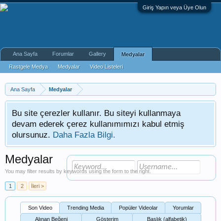
Giriş Yapın veya Üye Olun
Ana Sayfa
Forumlar
Gallery
Medyalar
Rastgele Medya
Medyalar
Video Listeleri
Ana Sayfa
Medyalar
Bu site çerezler kullanır. Bu siteyi kullanmaya
devam ederek çerez kullanımımızı kabul etmiş
olursunuz.
Daha Fazla Bilgi.
Medyalar
You may filter results by keywords using the form to the right.
1
2
İleri >
Son Video
Trending Media
Popüler Videolar
Yorumlar
Alınan Beğeni
Gösterim
Başlık (alfabetik)