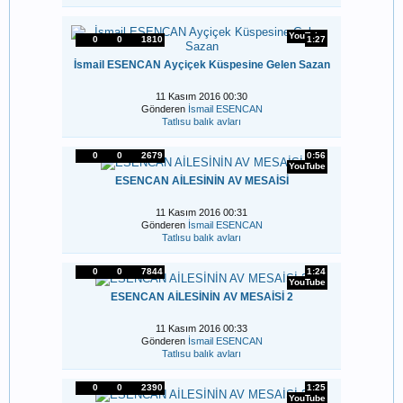
YouTube
0
0
1810
1:27
İsmail ESENCAN Ayçiçek Küspesine Gelen Sazan
11 Kasım 2016 00:30
Gönderen
İsmail ESENCAN
Tatlısu balık avları
0
0
2679
0:56
YouTube
ESENCAN AİLESİNİN AV MESAİSİ
11 Kasım 2016 00:31
Gönderen
İsmail ESENCAN
Tatlısu balık avları
0
0
7844
1:24
YouTube
ESENCAN AİLESİNİN AV MESAİSİ 2
11 Kasım 2016 00:33
Gönderen
İsmail ESENCAN
Tatlısu balık avları
0
0
2390
1:25
YouTube