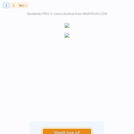
1
2
İleri >
XenMedio PRO
© Jason Axelrod from
8WAYRUN.COM
Şimdi üye ol!