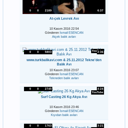
0
0
2189
6:37
At-çek Levrek Avı
10 Kasım 2016 22:54
Gönderen
İsmail ESENCAN
Atçek balık avları
YouTube
0
0
5803
2:36
www.turkbalikavi.com & 25.11.2012 Tekne'den
Balık Avı
10 Kasım 2016 23:07
Gönderen
İsmail ESENCAN
Tekneden balık avları
0
0
2745
4:24
YouTube
Surf Casting 26 Kg Akya Avı
10 Kasım 2016 23:46
Gönderen
İsmail ESENCAN
Kıyıdan balık avları
0
0
1763
3:21