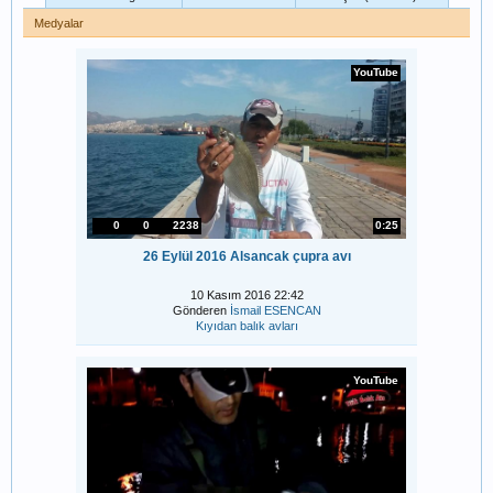
Medyalar
YouTube
0
0
2238
0:25
26 Eylül 2016 Alsancak çupra avı
10 Kasım 2016 22:42
Gönderen
İsmail ESENCAN
Kıyıdan balık avları
YouTube