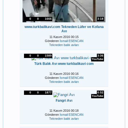
0
0
1666
3:18
www.turkbalikavi.com Tekneden Lüfer ve Kofana
Avı
11 Kasım 2016 00:15
Gönderen
İsmail ESENCAN
Tekneden balık avları
0
0
1589
3:36
YouTube
Türk Balık Avı www turkbalikavi com
11 Kasım 2016 00:16
Gönderen
İsmail ESENCAN
Tekneden balık avları
0
0
1877
0:52
YouTube
Fangri Avı
11 Kasım 2016 00:18
Gönderen
İsmail ESENCAN
Tekneden balık avları