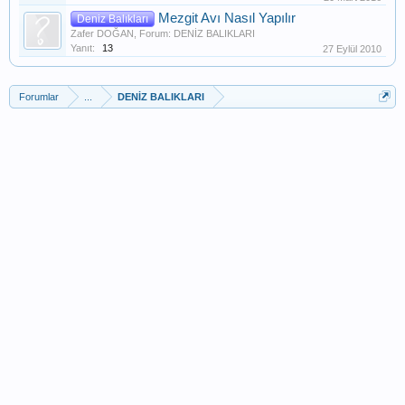
Mezgit Avı Nasıl Yapılır
Deniz Balıkları
Zafer DOĞAN
, Forum:
DENİZ BALIKLARI
Yanıt:
13
27 Eylül 2010
Kaynak: Nuri Deniz
[
/]
Forumlar
...
DENİZ BALIKLARI