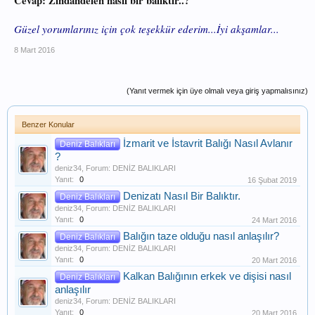
Cevap: Zindandelen nasil bir baliktir..?
Izgarası ve bilhassa Lakerdası fevkalade lezzetlidir.
Güzel yorumlarınız için çok teşekkür ederim...İyi akşamlar...
Çapari ve gırgır ağları ile avlanır.
8 Mart 2016
Çaparide bilhassa zoka ile fevkalade neticeler alınmaktadır.
Zokanın özelliği olarak 5 no iğne( olta ) , 70 gram kurşun
(Yanıt vermek için üye olmalı veya giriş yapmalısınız)
,4santimlik fırdöndü ve 0.80mm çapında misina en ideal
olanıdır.
Benzer Konular
İzmarit ve İstavrit Balığı Nasıl Avlanır
Deniz Balıkları
Zindandelen, palamut balığının ağabeyisi olması nedeniyle
?
onlar gibi göç eden balıklardandır.
deniz34
, Forum:
DENİZ BALIKLARI
Yanıt:
0
16 Şubat 2019
Çaça, Hamsi, Deniz anası, Uskumru, Kolyos, İstavrit ile
Denizatı Nasıl Bir Balıktır.
Deniz Balıkları
beslenir. Pulsuz bir balıktır.
deniz34
, Forum:
DENİZ BALIKLARI
Yanıt:
0
24 Mart 2016
Gırgırlar ile bolca avlandıklarında tahta veya beyaz köpüklü
Balığın taze olduğu nasıl anlaşılır?
Deniz Balıkları
kasalarla balık hallerine satışa sunulurlar.
deniz34
, Forum:
DENİZ BALIKLARI
Yanıt:
0
20 Mart 2016
Kalkan Balığının erkek ve dişisi nasıl
Deniz Balıkları
anlaşılır
deniz34
, Forum:
DENİZ BALIKLARI
Yanıt:
0
20 Mart 2016