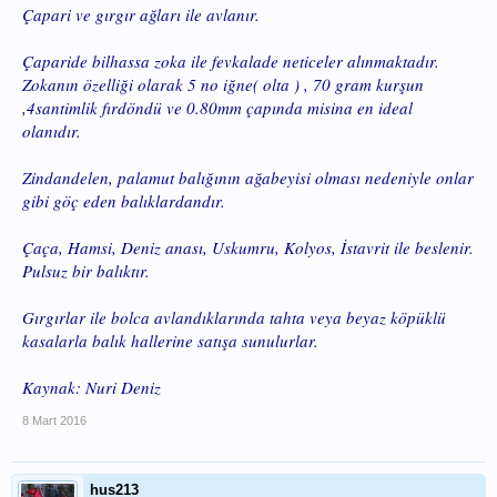
Çapari ve gırgır ağları ile avlanır.
Çaparide bilhassa zoka ile fevkalade neticeler alınmaktadır.
Zokanın özelliği olarak 5 no iğne( olta ) , 70 gram kurşun
,4santimlik fırdöndü ve 0.80mm çapında misina en ideal
olanıdır.
Zindandelen, palamut balığının ağabeyisi olması nedeniyle onlar
gibi göç eden balıklardandır.
Çaça, Hamsi, Deniz anası, Uskumru, Kolyos, İstavrit ile beslenir.
Pulsuz bir balıktır.
Gırgırlar ile bolca avlandıklarında tahta veya beyaz köpüklü
kasalarla balık hallerine satışa sunulurlar.
Kaynak: Nuri Deniz
8 Mart 2016
hus213