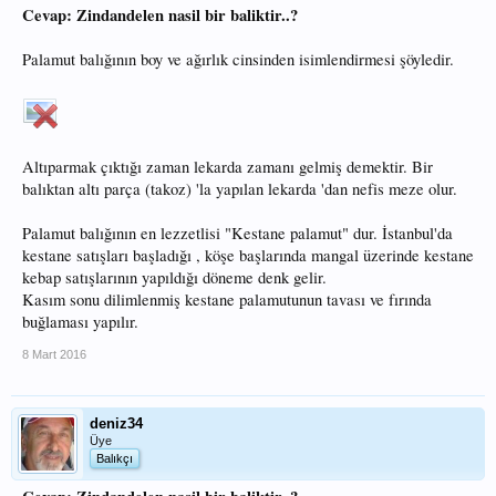
Cevap: Zindandelen nasil bir baliktir..?
Palamut balığının boy ve ağırlık cinsinden isimlendirmesi şöyledir.
Kaptanım hoş gelmişsin burada olduğunu bilmiyordum
ZİNDANDELEN NASIL BİR BALIKTIR..?
Altıparmak çıktığı zaman lekarda zamanı gelmiş demektir. Bir
2-2.5 kilogram ağırlığında, 45-55 santimetre uzunluğunda,
balıktan altı parça (takoz) 'la yapılan lekarda 'dan nefis meze olur.
siyah etli ve çok büyük bir ekonomi değeri olan
Palamut balığının en lezzetlisi "Kestane palamut" dur. İstanbul'da
denizlerde yaşayan bir orta su balığıdır.
kestane satışları başladığı , köşe başlarında mangal üzerinde kestane
kebap satışlarının yapıldığı döneme denk gelir.
Palamutgiller ailesinden gelen bu lezzetli balık Palamut
Kasım sonu dilimlenmiş kestane palamutunun tavası ve fırında
balığının ağabeyisidir. Zindandeleninde ağabeyisi Torik
buğlaması yapılır.
balığıdır.
8 Mart 2016
Tüm Palamut balığının özeliklerini taşımaktadır.
Akdeniz, Karadeniz, Marmara Denizi ve Atlas okyanusunda
deniz34
Üye
yaşayan vücudu füze tipinde olan ve hızlı hareket edebilen
Balıkçı
çok iyi bir yüzücü balıklardandır.