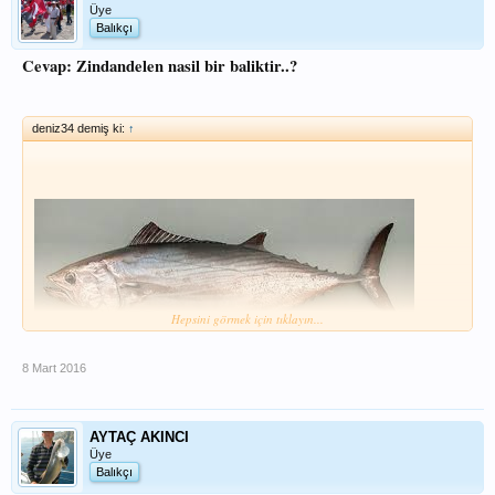
Üye
Balıkçı
Cevap: Zindandelen nasil bir baliktir..?
deniz34 demiş ki:
↑
Hepsini görmek için tıklayın...
8 Mart 2016
AYTAÇ AKINCI
Üye
Balıkçı