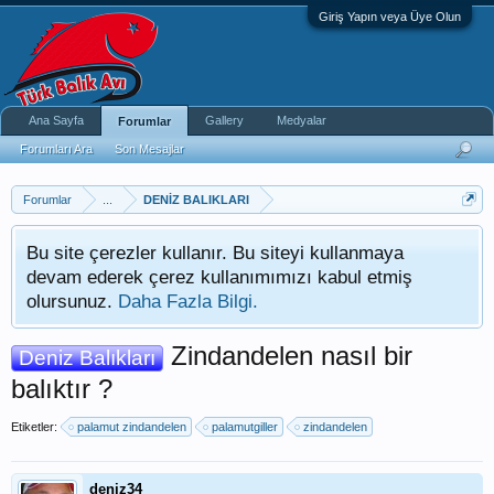
Giriş Yapın veya Üye Olun
Ana Sayfa
Gallery
Medyalar
Forumlar
Forumları Ara
Son Mesajlar
Forumlar
...
DENİZ BALIKLARI
Bu site çerezler kullanır. Bu siteyi kullanmaya
devam ederek çerez kullanımımızı kabul etmiş
olursunuz.
Daha Fazla Bilgi.
Zindandelen nasıl bir
Deniz Balıkları
balıktır ?
Etiketler:
palamut zindandelen
palamutgiller
zindandelen
deniz34