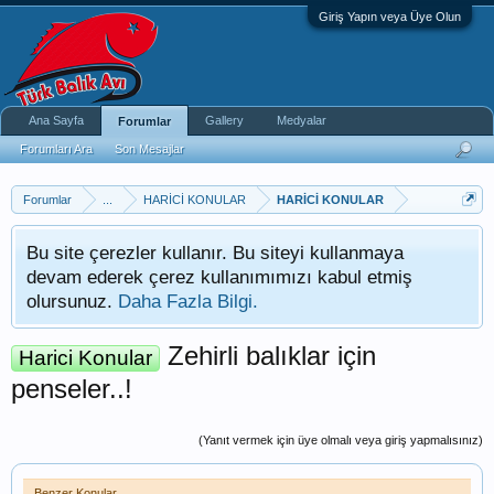
Giriş Yapın veya Üye Olun
Ana Sayfa
Gallery
Medyalar
Forumlar
Forumları Ara
Son Mesajlar
Forumlar
...
HARİCİ KONULAR
HARİCİ KONULAR
Bu site çerezler kullanır. Bu siteyi kullanmaya
devam ederek çerez kullanımımızı kabul etmiş
olursunuz.
Daha Fazla Bilgi.
Zehirli balıklar için
Harici Konular
penseler..!
(Yanıt vermek için üye olmalı veya giriş yapmalısınız)
Benzer Konular