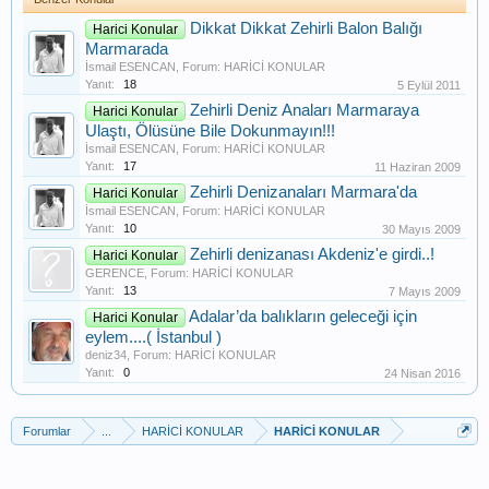
Dikkat Dikkat Zehirli Balon Balığı
Harici Konular
Marmarada
İsmail ESENCAN
, Forum:
HARİCİ KONULAR
Yanıt:
18
5 Eylül 2011
Zehirli Deniz Anaları Marmaraya
Harici Konular
Ulaştı, Ölüsüne Bile Dokunmayın!!!
İsmail ESENCAN
, Forum:
HARİCİ KONULAR
Yanıt:
17
11 Haziran 2009
Zehirli Denizanaları Marmara'da
Harici Konular
İsmail ESENCAN
, Forum:
HARİCİ KONULAR
Yanıt:
10
30 Mayıs 2009
Zehirli denizanası Akdeniz'e girdi..!
Harici Konular
GERENCE
, Forum:
HARİCİ KONULAR
Yanıt:
13
7 Mayıs 2009
Adalar’da balıkların geleceği için
Harici Konular
eylem....( İstanbul )
deniz34
, Forum:
HARİCİ KONULAR
Yanıt:
0
24 Nisan 2016
Forumlar
...
HARİCİ KONULAR
HARİCİ KONULAR