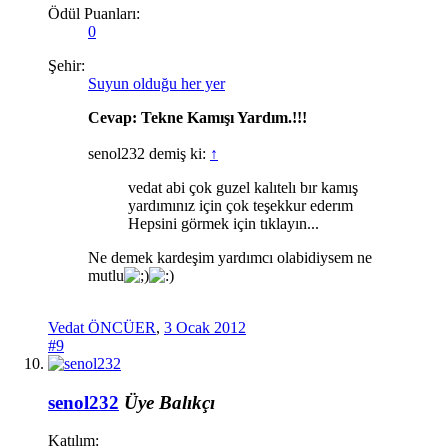
Ödül Puanları:
0
Şehir:
Suyun olduğu her yer
Cevap: Tekne Kamışı Yardım.!!!
senol232 demiş ki:
↑
vedat abi çok guzel kalıtelı bır kamış
yardımınız için çok teşekkur ederım
Hepsini görmek için tıklayın...
Ne demek kardeşim yardımcı olabidiysem ne
mutlu
Vedat ÖNCÜER
,
3 Ocak 2012
#9
senol232
Üye
Balıkçı
Katılım: