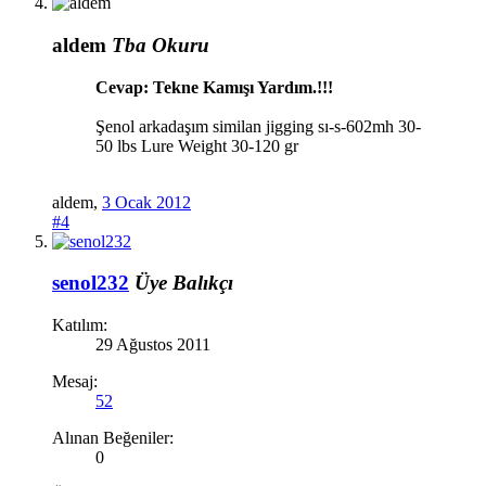
aldem
Tba Okuru
Cevap: Tekne Kamışı Yardım.!!!
Şenol arkadaşım similan jigging sı-s-602mh 30-
50 lbs Lure Weight 30-120 gr
aldem
,
3 Ocak 2012
#4
senol232
Üye
Balıkçı
Katılım:
29 Ağustos 2011
Mesaj:
52
Alınan Beğeniler:
0