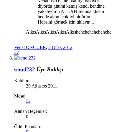
Vedat usta benim kamışa bakıver
diyordu gittimi kamış kendi kendine
yakalıyordu ALLAH seniinandırsın
bende aldım çok iyi bir ürün.
Hepsini görmek için tıklayın...
AlkışAlkışAlkışAlkışAlkışhehehehehehehehe
Vedat ÖNCÜER
,
3 Ocak 2012
#7
senol232
Üye
Balıkçı
Katılım:
29 Ağustos 2011
Mesaj:
52
Alınan Beğeniler:
0
Ödül Puanları:
0