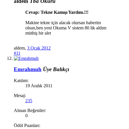
aldem
Tba Okuru
Cevap: Tekne Kamışı Yardım.!!!
Makine tekne için alacak olursan haberim
olsun,ben yeni Okuma V sistem 80 lik aldım
müthiş bir alet
aldem
,
3 Ocak 2012
#11
Emrahmuh
Üye
Balıkçı
Katılım:
19 Aralık 2011
Mesaj:
235
Alınan Beğeniler:
0
Ödül Puanları: