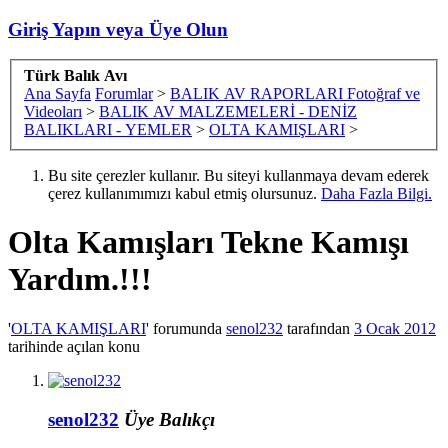
Giriş Yapın veya Üye Olun
Türk Balık Avı
Ana Sayfa
Forumlar
>
BALIK AV RAPORLARI Fotoğraf ve
Videoları
>
BALIK AV MALZEMELERİ - DENİZ
BALIKLARI - YEMLER
>
OLTA KAMIŞLARI
>
Bu site çerezler kullanır. Bu siteyi kullanmaya devam ederek
çerez kullanımımızı kabul etmiş olursunuz.
Daha Fazla Bilgi.
Olta Kamışları
Tekne Kamışı
Yardım.!!!
'
OLTA KAMIŞLARI
' forumunda
senol232
tarafından
3 Ocak 2012
tarihinde açılan konu
senol232
Üye
Balıkçı