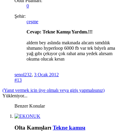
Ödül Puanları:
0
Şehir:
çeşme
Cevap: Tekne Kamışı Yardım.!!!
aldem bey aslında makınada alıcam sımdılık
shımano hyperloop 6000 fb var tek bılyelı ama
yağ gıbı çekıyor çok rahat ama yedek alırsam
okuma olucak kesın
senol232
,
3 Ocak 2012
#13
(Yanıt vermek için üye olmalı veya giriş yapmalısınız)
Yükleniyor...
Benzer Konular
Olta Kamışları
Tekne kamısı