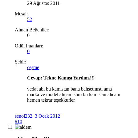
29 Ağustos 2011
Mesaj:
52
Alınan Beğeniler:
0
Ödül Puanları:
0
Şehir:
çeşme
Cevap: Tekne Kamışı Yardım.!!!
vedat abı bu kamıstan bana bahsetmıstı ama
marka ve model almamıstım bu kamıstan alıcam
hemen tekrar teşekkurler
senol232
,
3 Ocak 2012
#10