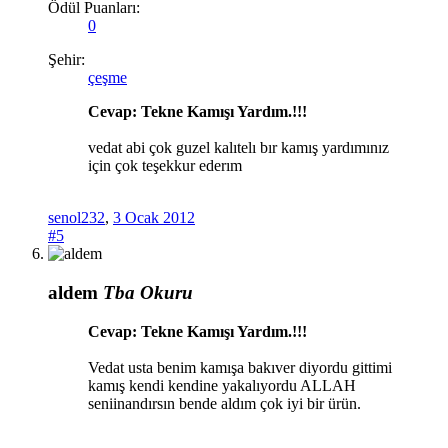
Ödül Puanları:
0
Şehir:
çeşme
Cevap: Tekne Kamışı Yardım.!!!
vedat abi çok guzel kalıtelı bır kamış yardımınız
için çok teşekkur ederım
senol232
,
3 Ocak 2012
#5
aldem
Tba Okuru
Cevap: Tekne Kamışı Yardım.!!!
Vedat usta benim kamışa bakıver diyordu gittimi
kamış kendi kendine yakalıyordu ALLAH
seniinandırsın bende aldım çok iyi bir ürün.