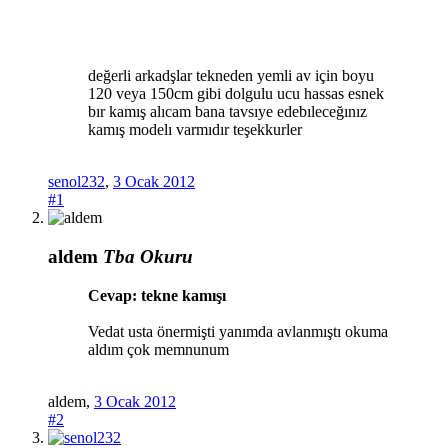
değerli arkadşlar tekneden yemli av için boyu
120 veya 150cm gibi dolgulu ucu hassas esnek
bır kamış alıcam bana tavsıye edebıleceğınız
kamış modelı varmıdır teşekkurler
senol232
,
3 Ocak 2012
#1
aldem
Tba Okuru
Cevap: tekne kamışı
Vedat usta önermişti yanımda avlanmıştı okuma
aldım çok memnunum
aldem
,
3 Ocak 2012
#2