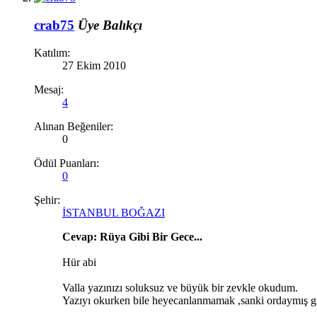
crab75
Üye
Balıkçı
Katılım:
27 Ekim 2010
Mesaj:
4
Alınan Beğeniler:
0
Ödül Puanları:
0
Şehir:
İSTANBUL BOĞAZI
Cevap: Rüya Gibi Bir Gece...
Hür abi
Valla yazınızı soluksuz ve büyük bir zevkle okudum.
Yazıyı okurken bile heyecanlanmamak ,sanki ordaymış g