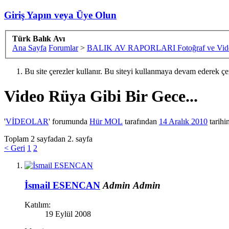
Giriş Yapın veya Üye Olun
Türk Balık Avı
Ana Sayfa
Forumlar
>
BALIK AV RAPORLARI Fotoğraf ve Vide
Bu site çerezler kullanır. Bu siteyi kullanmaya devam ederek ç
Video
Rüya Gibi Bir Gece...
'
VİDEOLAR
' forumunda
Hür MOL
tarafından
14 Aralık 2010
tarihi
Toplam 2 sayfadan 2. sayfa
< Geri
1
2
İsmail ESENCAN
Admin
Admin
Katılım:
19 Eylül 2008