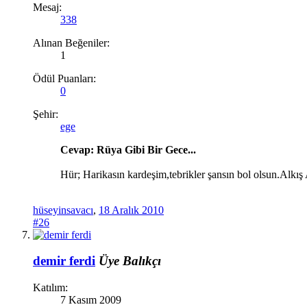
Mesaj:
338
Alınan Beğeniler:
1
Ödül Puanları:
0
Şehir:
ege
Cevap: Rüya Gibi Bir Gece...
Hür; Harikasın kardeşim,tebrikler şansın bol olsun.Alkış 
hüseyinsavacı
,
18 Aralık 2010
#26
demir ferdi
Üye
Balıkçı
Katılım:
7 Kasım 2009