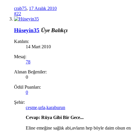
crab75
,
17 Aralık 2010
#22
Hüseyin35
Üye
Balıkçı
Katılım:
14 Mart 2010
Mesaj:
78
Alınan Beğeniler:
0
Ödül Puanları:
0
Şehir:
çeşme,urla,karaburun
Cevap: Rüya Gibi Bir Gece...
Eline emeğine sağlık abi,avların hep böyle daim olsun en 