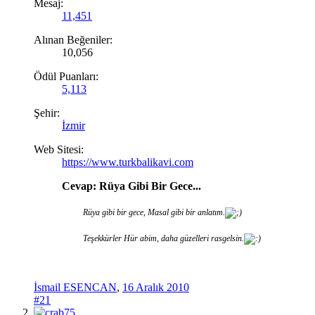
Mesaj:
11,451
Alınan Beğeniler:
10,056
Ödül Puanları:
5,113
Şehir:
İzmir
Web Sitesi:
https://www.turkbalikavi.com
Cevap: Rüya Gibi Bir Gece...
Rüya gibi bir gece, Masal gibi bir anlatım.
Teşekkürler Hür abim, daha güzelleri rasgelsin.
İsmail ESENCAN
,
16 Aralık 2010
#21