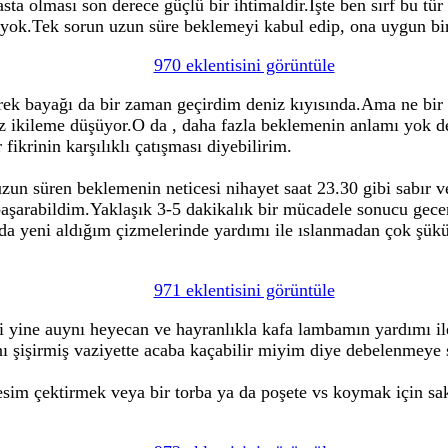
sta olması son derece güçlü bir ihtimaldir.İşte ben sırf bu tür
 yok.Tek sorun uzun süre beklemeyi kabul edip, ona uygun bir
970 eklentisini görüntüle
rek bayağı da bir zaman geçirdim deniz kıyısında.Ama ne bir 
mez ikileme düşüyor.O da , daha fazla beklemenin anlamı yok d
fikrinin karşılıklı çatışması diyebilirim.
n süren beklemenin neticesi nihayet saat 23.30 gibi sabır ve
aşarabildim.Yaklaşık 3-5 dakikalık bir mücadele sonucu geceni
da yeni aldığım çizmelerinde yardımı ile ıslanmadan çok şükür
971 eklentisini görüntüle
bi yine auynı heyecan ve hayranlıkla kafa lambamın yardımı il
ını şişirmiş vaziyette acaba kaçabilir miyim diye debelenmeye
resim çektirmek veya bir torba ya da poşete vs koymak için sak