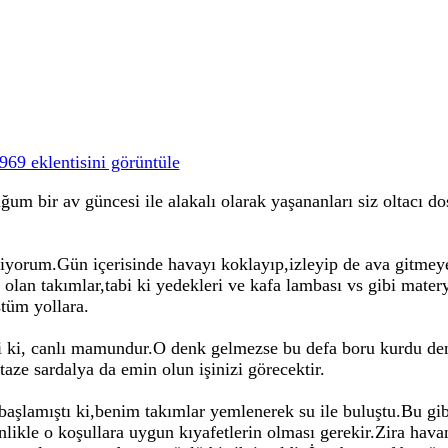
969 eklentisini görüntüle
um bir av güncesi ile alakalı olarak yaşananları siz oltacı dos
yorum.Gün içerisinde havayı koklayıp,izleyip de ava gitmey
olan takımlar,tabi ki yedekleri ve kafa lambası vs gibi matery
ştüm yollara.
bi ki, canlı mamundur.O denk gelmezse bu defa boru kurdu de
 taze sardalya da emin olun işinizi görecektir.
şlamıştı ki,benim takımlar yemlenerek su ile buluştu.Bu gibi
nlikle o koşullara uygun kıyafetlerin olması gerekir.Zira hav