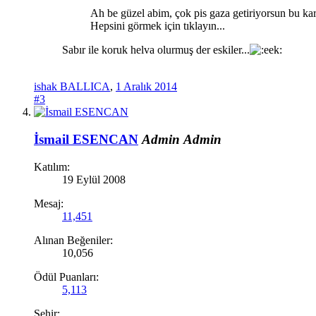
Ah be güzel abim, çok pis gaza getiriyorsun bu kar
Hepsini görmek için tıklayın...
Sabır ile koruk helva olurmuş der eskiler...
ishak BALLICA
,
1 Aralık 2014
#3
İsmail ESENCAN
Admin
Admin
Katılım:
19 Eylül 2008
Mesaj:
11,451
Alınan Beğeniler:
10,056
Ödül Puanları:
5,113
Şehir: