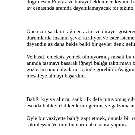
doğru esen Poyraz ve karayel eklenince kişinin ha
av esnasında aramda dayanılamayacak bir sıkıntı
Onca zor şartlara rağmen azim ve dirayet göstere
durumlarda insanın şevki kırılıyor.Ve ister iste
dayandın az daha bekle belki bir şeyler denk gelir 
Velhasıl, emeksiz yemek olmuyormuş misali bu uzu
anında tasmayı basarak iğneyi balığa taktırmayı b
gözlerim onu dalgaların iç.inde görebildi.Ayağım
mesafeye almayı başardım.
Balığı kıyıya alınca, sanki ilk defa tutuyomuş gi
esnada balık sırt dikenlerini germiş ve galzamas
Öyle bir vaziyette balığı zapt etmek, onunla bir 
sakinleşsin.Ve tüm bunları daha sonra yapınız.