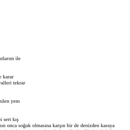
tlarım ile
e karar
alleri tekrar
nilen yem
 sert kış
anın onca soğuk olmasına karşın bir de denizden karaya