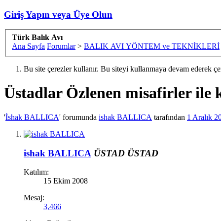
Giriş Yapın veya Üye Olun
Türk Balık Avı
Ana Sayfa
Forumlar
>
BALIK AVI YÖNTEM ve TEKNİKLERİ
Bu site çerezler kullanır. Bu siteyi kullanmaya devam ederek ç
Üstadlar
Özlenen misafirler ile
'
İshak BALLICA
' forumunda
ishak BALLICA
tarafından
1 Aralık 2
ishak BALLICA
ÜSTAD
ÜSTAD
Katılım:
15 Ekim 2008
Mesaj:
3,466