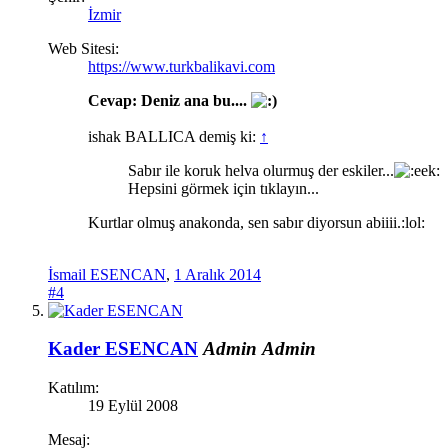
İzmir
Web Sitesi:
https://www.turkbalikavi.com
Cevap: Deniz ana bu....
ishak BALLICA demiş ki:
↑
Sabır ile koruk helva olurmuş der eskiler...
Hepsini görmek için tıklayın...
Kurtlar olmuş anakonda, sen sabır diyorsun abiiii.:lol:
İsmail ESENCAN
,
1 Aralık 2014
#4
Kader ESENCAN
Admin
Admin
Katılım:
19 Eylül 2008
Mesaj: