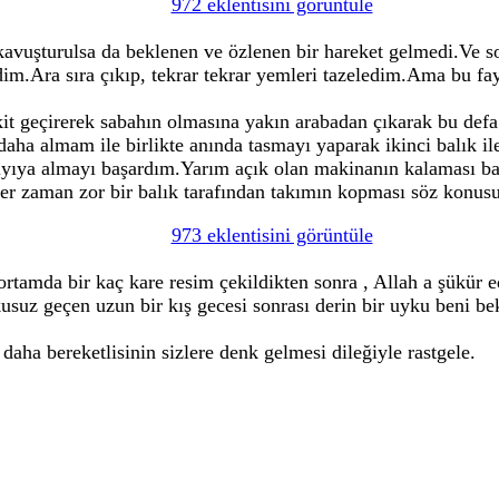
972 eklentisini görüntüle
 kavuşturulsa da beklenen ve özlenen bir hareket gelmedi.Ve
im.Ara sıra çıkıp, tekrar tekrar yemleri tazeledim.Ama bu fa
akit geçirerek sabahın olmasına yakın arabadan çıkarak bu de
 daha almam ile birlikte anında tasmayı yaparak ikinci balık
kıyıya almayı başardım.Yarım açık olan makinanın kalaması ba
her zaman zor bir balık tarafından takımın kopması söz konus
973 eklentisini görüntüle
ortamda bir kaç kare resim çekildikten sonra , Allah a şükür
usuz geçen uzun bir kış gecesi sonrası derin bir uyku beni be
k daha bereketlisinin sizlere denk gelmesi dileğiyle rastgele.