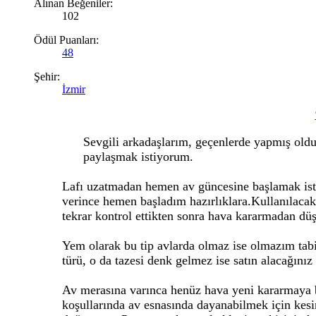
Alınan Beğeniler:
102
Ödül Puanları:
48
Şehir:
İzmir
Sevgili arkadaşlarım, geçenlerde yapmış olduğ
paylaşmak istiyorum.
Lafı uzatmadan hemen av güncesine başlamak isti
verince hemen başladım hazırlıklara.Kullanılacak 
tekrar kontrol ettikten sonra hava kararmadan dü
Yem olarak bu tip avlarda olmaz ise olmazım ta
türü, o da tazesi denk gelmez ise satın alacağınız
Av merasına varınca henüz hava yeni kararmaya ba
koşullarında av esnasında dayanabilmek için kesi