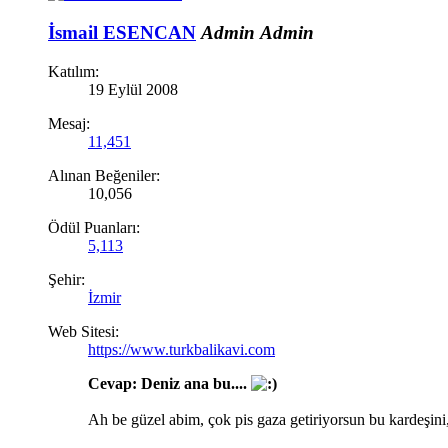
İsmail ESENCAN
Admin
Admin
Katılım:
19 Eylül 2008
Mesaj:
11,451
Alınan Beğeniler:
10,056
Ödül Puanları:
5,113
Şehir:
İzmir
Web Sitesi:
https://www.turkbalikavi.com
Cevap: Deniz ana bu....
Ah be güzel abim, çok pis gaza getiriyorsun bu kardeşini