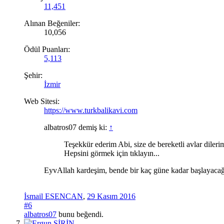
11,451
Alınan Beğeniler:
10,056
Ödül Puanları:
5,113
Şehir:
İzmir
Web Sitesi:
https://www.turkbalikavi.com
albatros07 demiş ki:
↑
Teşekkür ederim Abi, size de bereketli avlar dileri
Hepsini görmek için tıklayın...
EyvAllah kardeşim, bende bir kaç güne kadar başlayacağım
İsmail ESENCAN
,
29 Kasım 2016
#6
albatros07
bunu beğendi.