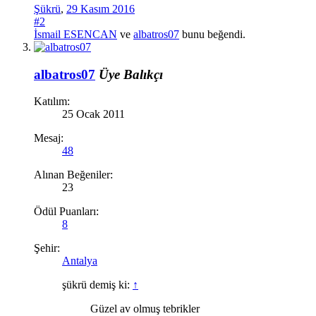
Şükrü
,
29 Kasım 2016
#2
İsmail ESENCAN
ve
albatros07
bunu beğendi.
albatros07
Üye
Balıkçı
Katılım:
25 Ocak 2011
Mesaj:
48
Alınan Beğeniler:
23
Ödül Puanları:
8
Şehir:
Antalya
şükrü demiş ki:
↑
Güzel av olmuş tebrikler