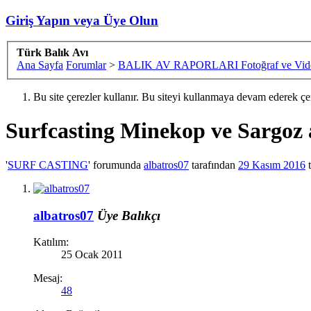
Giriş Yapın veya Üye Olun
Türk Balık Avı
Ana Sayfa
Forumlar
>
BALIK AV RAPORLARI Fotoğraf ve Vide
Bu site çerezler kullanır. Bu siteyi kullanmaya devam ederek ç
Surfcasting
Minekop ve Sargoz 
'
SURF CASTING
' forumunda
albatros07
tarafından
29 Kasım 2016
t
albatros07
Üye
Balıkçı
Katılım:
25 Ocak 2011
Mesaj:
48