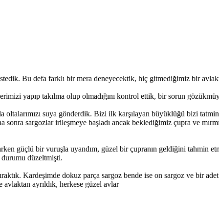
edik. Bu defa farklı bir mera deneyecektik, hiç gitmediğimiz bir avlaktı
lerimizi yapıp takılma olup olmadığını kontrol ettik, bir sorun gözükmü
 oltalarımızı suya gönderdik. Bizi ilk karşılayan büyüklüğü bizi tatmi
aha sonra sargozlar irileşmeye başladı ancak beklediğimiz çupra ve mırmı
arken güçlü bir vuruşla uyandım, güzel bir çupranın geldiğini tahmin e
 durumu düzeltmişti.
bıraktık. Kardeşimde dokuz parça sargoz bende ise on sargoz ve bir ad
 avlaktan ayrıldık, herkese güzel avlar