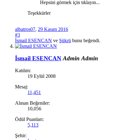
Hepsini görmek için tıklayın...
Teşekkürler
albatros07
,
29 Kasım 2016
#3
İsmail ESENCAN
ve
Şükrü
bunu beğendi.
İsmail ESENCAN
Admin
Admin
Katılım:
19 Eylül 2008
Mesaj:
11,451
Alınan Beğeniler:
10,056
Ödül Puanları:
5,113
Şehir: