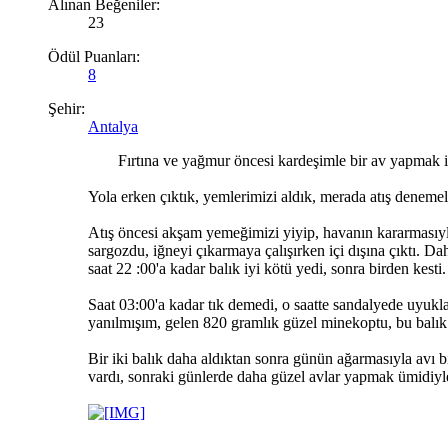
Alınan Beğeniler:
23
Ödül Puanları:
8
Şehir:
Antalya
Fırtına ve yağmur öncesi kardeşimle bir av yapmak ist
Yola erken çıktık, yemlerimizi aldık, merada atış deneme
Atış öncesi akşam yemeğimizi yiyip, havanın kararmasıyla
sargozdu, iğneyi çıkarmaya çalışırken içi dışına çıktı. D
saat 22 :00'a kadar balık iyi kötü yedi, sonra birden kesti.
Saat 03:00'a kadar tık demedi, o saatte sandalyede uyukl
yanılmışım, gelen 820 gramlık güzel minekoptu, bu balık
Bir iki balık daha aldıktan sonra günün ağarmasıyla avı 
vardı, sonraki günlerde daha güzel avlar yapmak ümidiyle