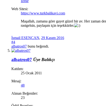
İzmir
Web Sitesi:
https://www.turkbalikavi.com
Maşallah, zamana göre gayet güzel bir av. Her zaman derim
rastgelsin, paylaşım için teşekkürler.
İsmail ESENCAN
,
29 Kasım 2016
#4
albatros07
bunu beğendi.
albatros07
Üye
Balıkçı
Katılım:
25 Ocak 2011
Mesaj:
48
Alınan Beğeniler:
23
Ödül Puanları: