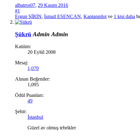
albatros07
,
29 Kasım 2016
#1
Ergun ŞİRİN
,
İsmail ESENCAN
,
Kaptanpilot
ve
1 kişi daha
bu
Şükrü
Admin
Admin
Katılım:
20 Eylül 2008
Mesaj:
1,070
Alınan Beğeniler:
1,095
Ödül Puanları:
49
Şehir:
İstanbul
Güzel av olmuş tebrikler