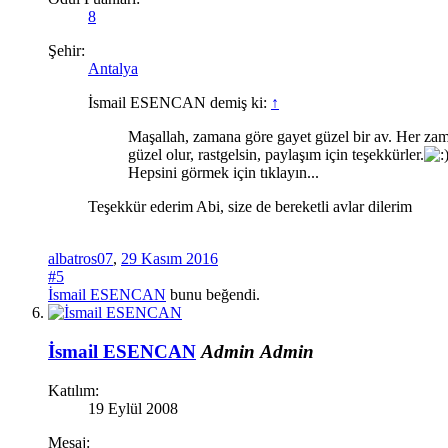
8
Şehir:
Antalya
İsmail ESENCAN demiş ki:
↑
Maşallah, zamana göre gayet güzel bir av. Her zaman
güzel olur, rastgelsin, paylaşım için teşekkürler.
Hepsini görmek için tıklayın...
Teşekkür ederim Abi, size de bereketli avlar dilerim
albatros07
,
29 Kasım 2016
#5
İsmail ESENCAN
bunu beğendi.
İsmail ESENCAN
Admin
Admin
Katılım:
19 Eylül 2008
Mesaj: