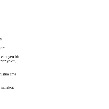
. ​
yordu.
n etmeyen bir
rlar yoktu,
tmiştim ama
et minekop