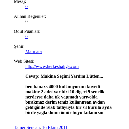
Mesaj:
0
Alınan Beğeniler:
0
Ödül Puanları:
0
Şehir:
Marmara
Web Sitesi:
http://www.herkesbaliga.com
Cevap: Makina Seçimi Yardım Lütfen...
ben banaxs 4000 kullanıyorum kuvetli
makine 2 adet var biri 10 digeri 9 senelik
nerdeyse daha tık yapmadı yarıyolda
bırakmaz derim temiz kullanırsan avdan
geldiginde ıslak tatlıyuyla bir sil kurula ayda
birde yagla dınmı ömür boyu kulanırsın
Tamer Şencan
,
16 Ekim 2011