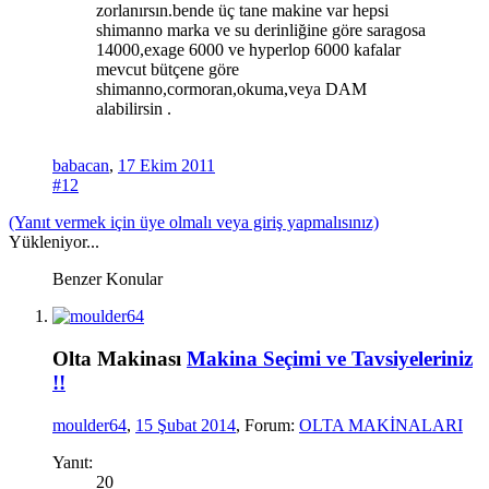
zorlanırsın.bende üç tane makine var hepsi
shimanno marka ve su derinliğine göre saragosa
14000,exage 6000 ve hyperlop 6000 kafalar
mevcut bütçene göre
shimanno,cormoran,okuma,veya DAM
alabilirsin .
babacan
,
17 Ekim 2011
#12
(Yanıt vermek için üye olmalı veya giriş yapmalısınız)
Yükleniyor...
Benzer Konular
Olta Makinası
Makina Seçimi ve Tavsiyeleriniz
!!
moulder64
,
15 Şubat 2014
, Forum:
OLTA MAKİNALARI
Yanıt:
20