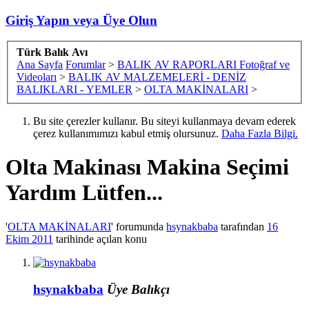
Giriş Yapın veya Üye Olun
Türk Balık Avı
Ana Sayfa
Forumlar
>
BALIK AV RAPORLARI Fotoğraf ve
Videoları
>
BALIK AV MALZEMELERİ - DENİZ
BALIKLARI - YEMLER
>
OLTA MAKİNALARI
>
Bu site çerezler kullanır. Bu siteyi kullanmaya devam ederek
çerez kullanımımızı kabul etmiş olursunuz.
Daha Fazla Bilgi.
Olta Makinası
Makina Seçimi
Yardım Lütfen...
'
OLTA MAKİNALARI
' forumunda
hsynakbaba
tarafından
16
Ekim 2011
tarihinde açılan konu
hsynakbaba
Üye
Balıkçı