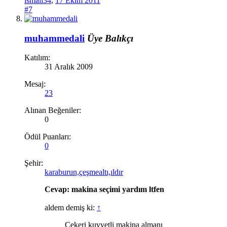
ismail34
,
17 Ekim 2011
#7
muhammedali
Üye
Balıkçı
Katılım:
31 Aralık 2009
Mesaj:
23
Alınan Beğeniler:
0
Ödül Puanları:
0
Şehir:
karaburun,çeşmealtı,ıldır
Cevap: makina seçimi yardım ltfen
aldem demiş ki:
↑
Çekeri kuvvetli makina almanı