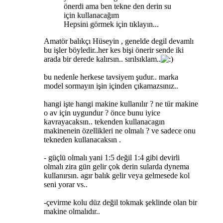
önerdi ama ben tekne den derin su
için kullanacağım
Hepsini görmek için tıklayın...
Amatör balıkçı Hüseyin , genelde degil devamlı
bu işler böyledir..her kes bişi önerir sende iki
arada bir derede kalırsın.. sırılsıklam..
bu nedenle herkese tavsiyem şudur.. marka
model sormayın işin içinden çıkamazsınız..
hangi işte hangi makine kullanılır ? ne tür makine
o av için uygundur ? önce bunu iyice
kavrayacaksın.. tekenden kullanacagın
makinenein özellikleri ne olmalı ? ve sadece onu
tekneden kullanacaksın .
- güçlü olmalı yani 1:5 değil 1:4 gibi devirli
olmalı zira gün gelir çok derin sularda dynema
kullanırsın. agır balık gelir veya gelmesede kol
seni yorar vs..
-çevirme kolu düz değil tokmak şeklinde olan bir
makine olmalıdır..