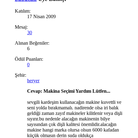
Katılım:
17 Nisan 2009
Mesaj:
30
Alınan Beğeniler:
6
Ödül Puanları:
0
Şehir:
heryer
Cevap: Makina Seçimi Yardım Lütfen...
sevgili kardeşim kullanacağın makine kuvettli ve
seni yolda bırakmamalı. nadirende olsa iri balık
geldiği zaman zayıf makineler kilitlenir veya dişli
sıyırır.bu nedenle alacağın makinenin bilye
sayısından çok dişli kalitesi önemlidir.alacağın
makine hangi marka olursa olsun 6000 kafadan
küçük olmasın derin suda oldukça