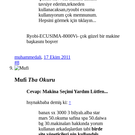
tavsiye ederim,tekneden
kullanacaksan,ryoubi exsuma
kullanıyorum çok memnunum.
Hepsini görmek için tıklayın...
Ryobi-ECUSIMA-8000Vi- çok güzel bir makine
başkasını boşver
muhammedali
,
17 Ekim 2011
#8
Mufi
Tba Okuru
Cevap: Makina Seçimi Yardım Lütfen...
hsynakbaba demiş ki:
↑
banax sx 3000 3 bilyalı.alba star
mars 50.okuma safina spa 50.daiwa
bg 30.makinaları hakkında yorum
kullanan arkadaşlardan tabi
birde
site yöneticileri nin kullandığı