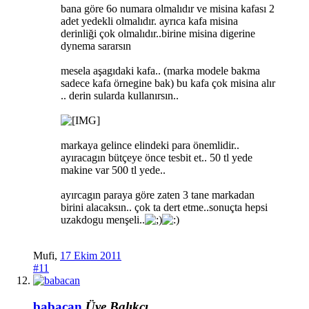
bana göre 6o numara olmalıdır ve misina kafası 2
adet yedekli olmalıdır. ayrıca kafa misina
derinliği çok olmalıdır..birine misina digerine
dynema sararsın
mesela aşagıdaki kafa.. (marka modele bakma
sadece kafa örnegine bak) bu kafa çok misina alır
.. derin sularda kullanırsın..
markaya gelince elindeki para önemlidir..
ayıracagın bütçeye önce tesbit et.. 50 tl yede
makine var 500 tl yede..
ayırcagın paraya göre zaten 3 tane markadan
birini alacaksın.. çok ta dert etme..sonuçta hepsi
uzakdogu menşeli..
Mufi
,
17 Ekim 2011
#11
babacan
Üye
Balıkçı