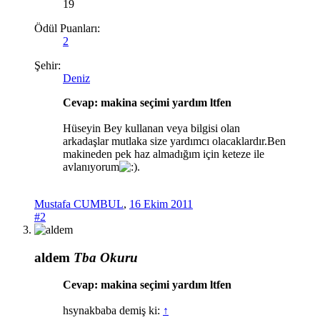
19
Ödül Puanları:
2
Şehir:
Deniz
Cevap: makina seçimi yardım ltfen
Hüseyin Bey kullanan veya bilgisi olan
arkadaşlar mutlaka size yardımcı olacaklardır.Ben
makineden pek haz almadığım için keteze ile
avlanıyorum
.
Mustafa CUMBUL
,
16 Ekim 2011
#2
aldem
Tba Okuru
Cevap: makina seçimi yardım ltfen
hsynakbaba demiş ki:
↑