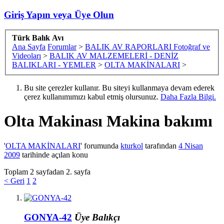
Giriş Yapın veya Üye Olun
Türk Balık Avı
Ana Sayfa
Forumlar
>
BALIK AV RAPORLARI Fotoğraf ve
Videoları
>
BALIK AV MALZEMELERİ - DENİZ
BALIKLARI - YEMLER
>
OLTA MAKİNALARI
>
Bu site çerezler kullanır. Bu siteyi kullanmaya devam ederek
çerez kullanımımızı kabul etmiş olursunuz.
Daha Fazla Bilgi.
Olta Makinası
Makina bakımı
'
OLTA MAKİNALARI
' forumunda
kturkol
tarafından
4 Nisan
2009
tarihinde açılan konu
Toplam 2 sayfadan 2. sayfa
< Geri
1
2
GONYA-42
Üye
Balıkçı