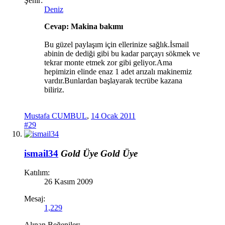
Şehir:
Deniz
Cevap: Makina bakımı
Bu güzel paylaşım için ellerinize sağlık.İsmail
abinin de dediği gibi bu kadar parçayı sökmek ve
tekrar monte etmek zor gibi geliyor.Ama
hepimizin elinde enaz 1 adet arızalı makinemiz
vardır.Bunlardan başlayarak tecrübe kazana
biliriz.
Mustafa CUMBUL
,
14 Ocak 2011
#29
ismail34
Gold Üye
Gold Üye
Katılım:
26 Kasım 2009
Mesaj:
1,229
Alınan Beğeniler: