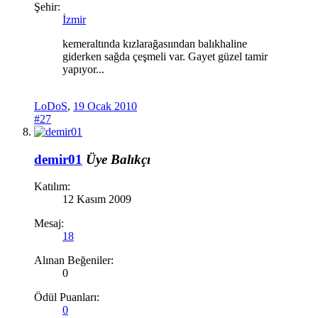
Şehir:
İzmir
kemeraltında kızlarağasıından balıkhaline
giderken sağda çeşmeli var. Gayet güzel tamir
yapıyor...
LoDoS
,
19 Ocak 2010
#27
demir01
Üye
Balıkçı
Katılım:
12 Kasım 2009
Mesaj:
18
Alınan Beğeniler:
0
Ödül Puanları:
0