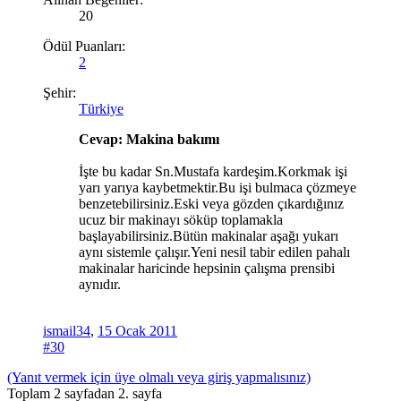
20
Ödül Puanları:
2
Şehir:
Türkiye
Cevap: Makina bakımı
İşte bu kadar Sn.Mustafa kardeşim.Korkmak işi
yarı yarıya kaybetmektir.Bu işi bulmaca çözmeye
benzetebilirsiniz.Eski veya gözden çıkardığınız
ucuz bir makinayı söküp toplamakla
başlayabilirsiniz.Bütün makinalar aşağı yukarı
aynı sistemle çalışır.Yeni nesil tabir edilen pahalı
makinalar haricinde hepsinin çalışma prensibi
aynıdır.
ismail34
,
15 Ocak 2011
#30
(Yanıt vermek için üye olmalı veya giriş yapmalısınız)
Toplam 2 sayfadan 2. sayfa