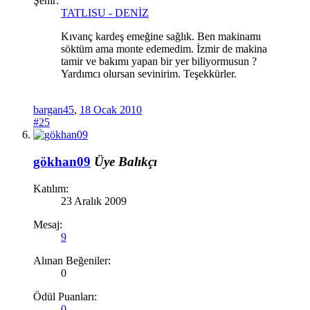
Şehir:
TATLISU - DENİZ
Kıvanç kardeş emeğine sağlık. Ben makinamı
söktüm ama monte edemedim. İzmir de makina
tamir ve bakımı yapan bir yer biliyormusun ?
Yardımcı olursan sevinirim. Teşekkürler.
bargan45
,
18 Ocak 2010
#25
gökhan09
Üye
Balıkçı
Katılım:
23 Aralık 2009
Mesaj:
9
Alınan Beğeniler:
0
Ödül Puanları:
0