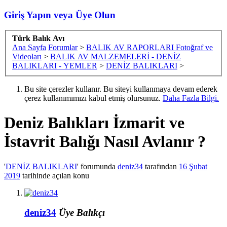
Giriş Yapın veya Üye Olun
Türk Balık Avı
Ana Sayfa
Forumlar
>
BALIK AV RAPORLARI Fotoğraf ve
Videoları
>
BALIK AV MALZEMELERİ - DENİZ
BALIKLARI - YEMLER
>
DENİZ BALIKLARI
>
Bu site çerezler kullanır. Bu siteyi kullanmaya devam ederek
çerez kullanımımızı kabul etmiş olursunuz.
Daha Fazla Bilgi.
Deniz Balıkları
İzmarit ve
İstavrit Balığı Nasıl Avlanır ?
'
DENİZ BALIKLARI
' forumunda
deniz34
tarafından
16 Şubat
2019
tarihinde açılan konu
deniz34
Üye
Balıkçı