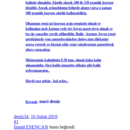
halinde olmalıdır. Ağırlık olarak 200 ile 250 gramlık kurşun
idealdir. Ancak avlandığımız bölgede akıntı varsa o zaman
300 gramlık kurşun ağırlık kullanabiliriz.
Oltamızın rengi gri kurşun açığı renginde olmalı ve
kullanılan ipek kırmızı vede tüy beyaz martı tüyü olmalı ve
bu tip çapariler tercih edilmelidir. Balık ; kırmızı, beyaz rengi
gördüğünde yem zannedeceğinden dolayı tüm dikkatini
oraya verecek ve hücüm edip yemi yakalıyorum zannederek
oltayı yutacaktır.
Misinemizin kalınlığıda 0.30 mm. olmalı daha kalın
olmamalıdır. Aksi halde izmaritte olduğu gibi balık
avlayamazsınız..
Haydi rast gelsin , bol avlar...
:nuri deniz
Kaynak
deniz34
,
16 Şubat 2019
#1
İsmail ESENCAN
bunu beğendi.