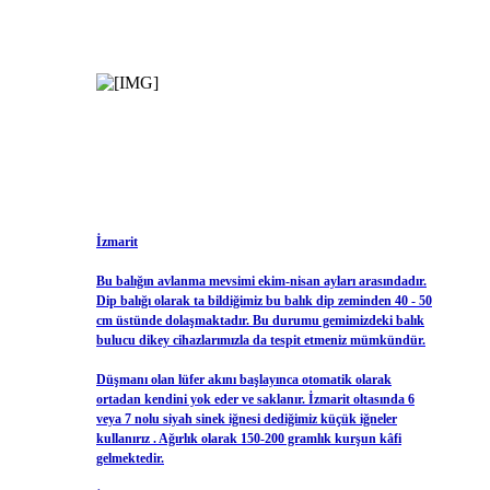
İzmarit
Bu balığın avlanma mevsimi ekim-nisan ayları arasındadır.
Dip balığı olarak ta bildiğimiz bu balık dip zeminden 40 - 50
cm üstünde dolaşmaktadır. Bu durumu gemimizdeki balık
bulucu dikey cihazlarımızla da tespit etmeniz mümkündür.
Düşmanı olan lüfer akını başlayınca otomatik olarak
ortadan kendini yok eder ve saklanır. İzmarit oltasında 6
veya 7 nolu siyah sinek iğnesi dediğimiz küçük iğneler
kullanırız . Ağırlık olarak 150-200 gramlık kurşun kâfi
gelmektedir.