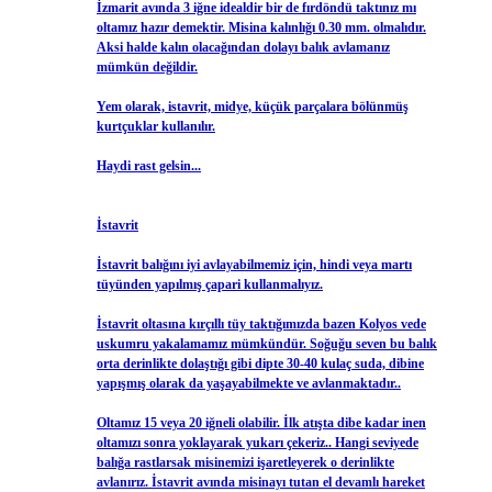
İzmarit avında 3 iğne idealdir bir de fırdöndü taktınız mı
oltamız hazır demektir. Misina kalınlığı 0.30 mm. olmalıdır.
Aksi halde kalın olacağından dolayı balık avlamanız
mümkün değildir.
Yem olarak, istavrit, midye, küçük parçalara bölünmüş
kurtçuklar kullanılır.
Haydi rast gelsin...
İstavrit
İstavrit balığını iyi avlayabilmemiz için, hindi veya martı
tüyünden yapılmış çapari kullanmalıyız.
İstavrit oltasına kırçıllı tüy taktığımızda bazen Kolyos vede
uskumru yakalamamız mümkündür. Soğuğu seven bu balık
orta derinlikte dolaştığı gibi dipte 30-40 kulaç suda, dibine
yapışmış olarak da yaşayabilmekte ve avlanmaktadır..
Oltamız 15 veya 20 iğneli olabilir. İlk atışta dibe kadar inen
oltamızı sonra yoklayarak yukarı çekeriz.. Hangi seviyede
balığa rastlarsak misinemizi işaretleyerek o derinlikte
avlanırız. İstavrit avında misinayı tutan el devamlı hareket