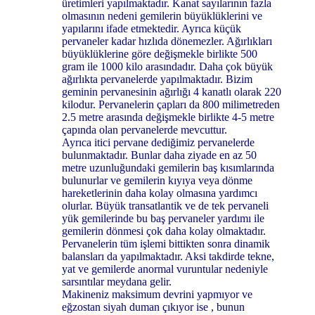
üretimleri yapılmaktadır. Kanat sayılarının fazla
olmasının nedeni gemilerin büyüklüklerini ve
yapılarını ifade etmektedir. Ayrıca küçük
pervaneler kadar hızlıda dönemezler. Ağırlıkları
büyüklüklerine göre değişmekle birlikte 500
gram ile 1000 kilo arasındadır. Daha çok büyük
ağırlıkta pervanelerde yapılmaktadır. Bizim
geminin pervanesinin ağırlığı 4 kanatlı olarak 220
kilodur. Pervanelerin çapları da 800 milimetreden
2.5 metre arasında değişmekle birlikte 4-5 metre
çapında olan pervanelerde mevcuttur.
Ayrıca itici pervane dediğimiz pervanelerde
bulunmaktadır. Bunlar daha ziyade en az 50
metre uzunluğundaki gemilerin baş kısımlarında
bulunurlar ve gemilerin kıyıya veya dönme
hareketlerinin daha kolay olmasına yardımcı
olurlar. Büyük transatlantik ve de tek pervaneli
yük gemilerinde bu baş pervaneler yardımı ile
gemilerin dönmesi çok daha kolay olmaktadır.
Pervanelerin tüm işlemi bittikten sonra dinamik
balansları da yapılmaktadır. Aksi takdirde tekne,
yat ve gemilerde anormal vuruntular nedeniyle
sarsıntılar meydana gelir.
Makineniz maksimum devrini yapmıyor ve
eğzostan siyah duman çıkıyor ise , bunun