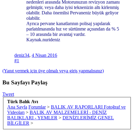
nedenleri arasında Motorunuzun revizyon zamanı
gelmiştir, veya daha iyisi teknenizin altı kirlenmiş
olabilir. Daha önemlisi Pervaneniz büyük geliyor
olabilir.
Ayrıca pervane kanatlarının polisaj yapılarak
parlatılmasında hız ve sürtünme açısından da % 5
– 10 arasında bir avantaj vardır.
Kaynak.nurideniz
deniz34
,
4 Nisan 2016
#1
(Yanıt vermek için üye olmalı veya giriş yapmalısınız)
Bu Sayfayı Paylaş
Tweet
Türk Balık Avı
Ana Sayfa
Forumlar
>
BALIK AV RAPORLARI Fotoğraf ve
Videoları
>
BALIK AV MALZEMELERİ - DENİZ
BALIKLARI - YEMLER
>
DENİZLERİMİZ GENEL
BİLGİLER
>