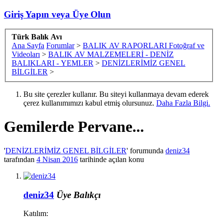
Giriş Yapın veya Üye Olun
Türk Balık Avı
Ana Sayfa
Forumlar
>
BALIK AV RAPORLARI Fotoğraf ve
Videoları
>
BALIK AV MALZEMELERİ - DENİZ
BALIKLARI - YEMLER
>
DENİZLERİMİZ GENEL
BİLGİLER
>
Bu site çerezler kullanır. Bu siteyi kullanmaya devam ederek
çerez kullanımımızı kabul etmiş olursunuz.
Daha Fazla Bilgi.
Gemilerde Pervane...
'
DENİZLERİMİZ GENEL BİLGİLER
' forumunda
deniz34
tarafından
4 Nisan 2016
tarihinde açılan konu
deniz34
Üye
Balıkçı
Katılım: