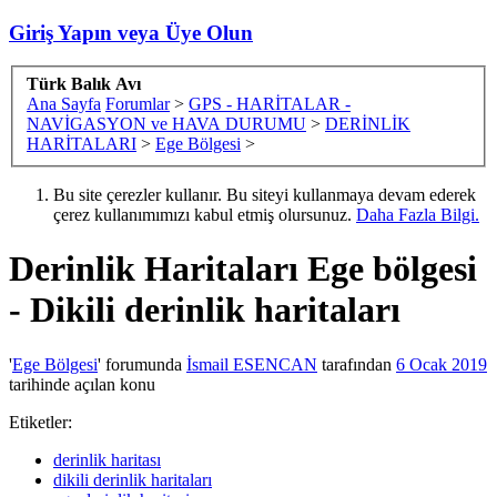
Giriş Yapın veya Üye Olun
Türk Balık Avı
Ana Sayfa
Forumlar
>
GPS - HARİTALAR -
NAVİGASYON ve HAVA DURUMU
>
DERİNLİK
HARİTALARI
>
Ege Bölgesi
>
Bu site çerezler kullanır. Bu siteyi kullanmaya devam ederek
çerez kullanımımızı kabul etmiş olursunuz.
Daha Fazla Bilgi.
Derinlik Haritaları
Ege bölgesi
- Dikili derinlik haritaları
'
Ege Bölgesi
' forumunda
İsmail ESENCAN
tarafından
6 Ocak 2019
tarihinde açılan konu
Etiketler:
derinlik haritası
dikili derinlik haritaları