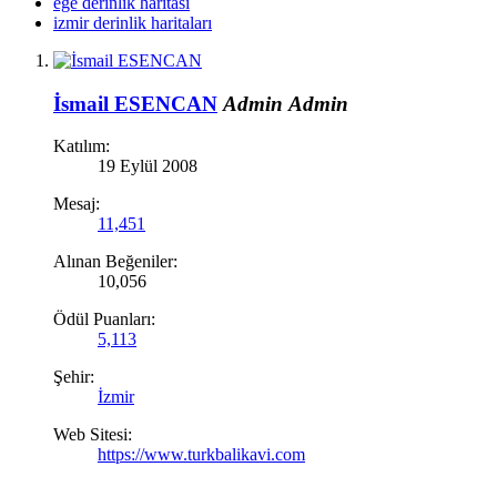
ege derinlik haritasi
izmir derinlik haritaları
İsmail ESENCAN
Admin
Admin
Katılım:
19 Eylül 2008
Mesaj:
11,451
Alınan Beğeniler:
10,056
Ödül Puanları:
5,113
Şehir:
İzmir
Web Sitesi:
https://www.turkbalikavi.com