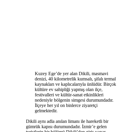
Kuzey Ege’de yer alan Dikili, masmavi
denizi, 40 kilometrelik kumsalı, şifalı termal
kaynakları ve kaplıcalarıyla ünlüdür. Birçok
kültüre ev sahipliği yapmış olan ilçe,
festivalleri ve kültür-sanat etkinlikleri
nedeniyle bölgenin simgesi durumundadır.
İlçeye her yıl on binlerce ziyaretçi
gelmektedir.​
Dikili aynı adla anılan limanı ile hareketli bir
gümrük kapısı durumundadır. İzmir’e gelen
turistlerin bir bölümü Dikili’den giriş yapar.