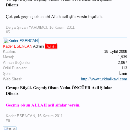
Dileriz
Çok çok geçmiş olsun abi Allah acil şifa versin inşallah.
Derya Şirvan YARDIMCI
,
16 Kasım 2011
#5
Kader ESENCAN
Admin
Admin
Katılım:
19 Eylül 2008
Mesaj:
1,939
Alınan Beğeniler:
2,067
Ödül Puanları:
113
Şehir:
İzmir
Web Sitesi:
http://www.turkbalikavi.com
Cevap: Büyük Geçmiş Olsun Vedat ÖNCÜER Acil Şifalar
Dileriz
Geçmiş olsun ALLAH acil şifalar versin.
Kader ESENCAN
,
16 Kasım 2011
#6