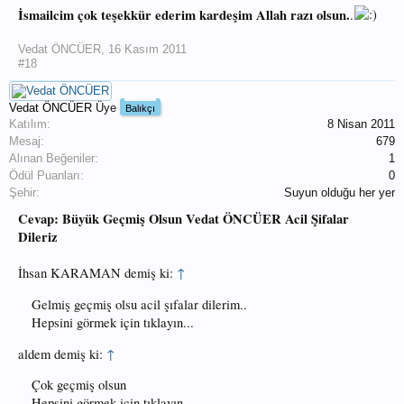
İsmailcim çok teşekkür ederim kardeşim Allah razı olsun.
.
Vedat ÖNCÜER
,
16 Kasım 2011
#18
Vedat ÖNCÜER
Üye
Balıkçı
Katılım:
8 Nisan 2011
Mesaj:
679
Alınan Beğeniler:
1
Ödül Puanları:
0
Şehir:
Suyun olduğu her yer
Cevap: Büyük Geçmiş Olsun Vedat ÖNCÜER Acil Şifalar
Dileriz
İhsan KARAMAN demiş ki:
↑
Gelmiş geçmiş olsu acil şıfalar dilerim..
Hepsini görmek için tıklayın...
aldem demiş ki:
↑
Çok geçmiş olsun
Hepsini görmek için tıklayın...