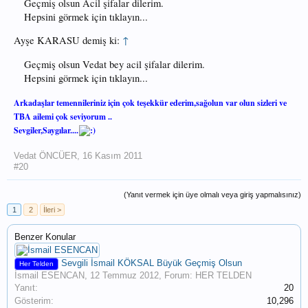
Geçmiş olsun Acil şifalar dilerim.
Hepsini görmek için tıklayın...
Ayşe KARASU demiş ki:
↑
Geçmiş olsun Vedat bey acil şifalar dilerim.
Hepsini görmek için tıklayın...
Arkadaşlar temennileriniz için çok teşekkür ederim,sağolun var olun sizleri ve
TBA ailemi çok seviyorum ..
Sevgiler,Saygılar....
Vedat ÖNCÜER
,
16 Kasım 2011
#20
(Yanıt vermek için üye olmalı veya giriş yapmalısınız)
1
2
İleri >
Benzer Konular
Sevgili İsmail KÖKSAL Büyük Geçmiş Olsun
Her Telden
İsmail ESENCAN
,
12 Temmuz 2012
, Forum:
HER TELDEN
Yanıt:
20
Gösterim:
10,296