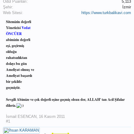
Ödül Puanları:
5,113
Şehir:
İzmir
Web Sitesi:
https://www.turkbalikavi.com
Sitemizin değerli
Yöneticisi
Vedat
ÖNCÜER
abimizin değerli
eşi, geçirmiş
olduğu
rahatsızlıktan
dolayı bu gün
Ameliyat olmuş ve
Ameliyat başarılı
bir şekilde
geçmiştir.
Sevgili Abimize ve çok değerli eşine geçmiş olsun der, ALLAH' tan Acil Şifalar
dileriz.
İsmail ESENCAN
,
16 Kasım 2011
#1