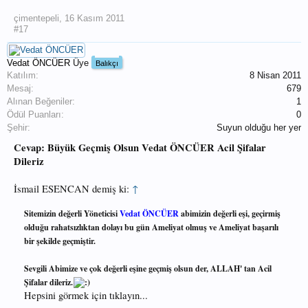
çimentepeli
,
16 Kasım 2011
#17
Vedat ÖNCÜER
Üye
Balıkçı
Katılım:
8 Nisan 2011
Mesaj:
679
Alınan Beğeniler:
1
Ödül Puanları:
0
Şehir:
Suyun olduğu her yer
Cevap: Büyük Geçmiş Olsun Vedat ÖNCÜER Acil Şifalar
Dileriz
İsmail ESENCAN demiş ki:
↑
Sitemizin değerli Yöneticisi
Vedat ÖNCÜER
abimizin değerli eşi, geçirmiş
olduğu rahatsızlıktan dolayı bu gün Ameliyat olmuş ve Ameliyat başarılı
bir şekilde geçmiştir.
Sevgili Abimize ve çok değerli eşine geçmiş olsun der, ALLAH' tan Acil
Şifalar dileriz.
Hepsini görmek için tıklayın...