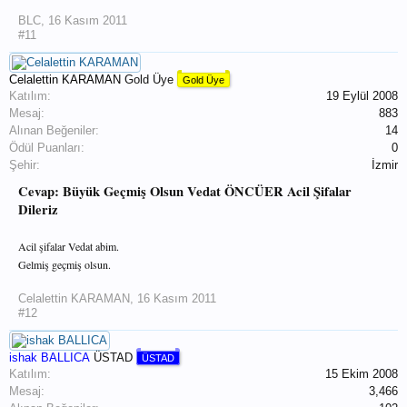
BLC
,
16 Kasım 2011
#11
Celalettin KARAMAN
Gold Üye
Gold Üye
Katılım:
19 Eylül 2008
Mesaj:
883
Alınan Beğeniler:
14
Ödül Puanları:
0
Şehir:
İzmir
Cevap: Büyük Geçmiş Olsun Vedat ÖNCÜER Acil Şifalar
Dileriz
Acil şifalar Vedat abim.
Gelmiş geçmiş olsun.
Celalettin KARAMAN
,
16 Kasım 2011
#12
ishak BALLICA
ÜSTAD
ÜSTAD
Katılım:
15 Ekim 2008
Mesaj:
3,466