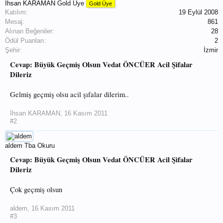
İhsan KARAMAN
Gold Üye
Gold Üye
Katılım:
19 Eylül 2008
Mesaj:
861
Alınan Beğeniler:
28
Ödül Puanları:
2
Şehir:
İzmir
Cevap: Büyük Geçmiş Olsun Vedat ÖNCÜER Acil Şifalar
Dileriz
Gelmiş geçmiş olsu acil şıfalar dilerim..
İhsan KARAMAN
,
16 Kasım 2011
#2
aldem
Tba Okuru
Cevap: Büyük Geçmiş Olsun Vedat ÖNCÜER Acil Şifalar
Dileriz
Çok geçmiş olsun
aldem
,
16 Kasım 2011
#3