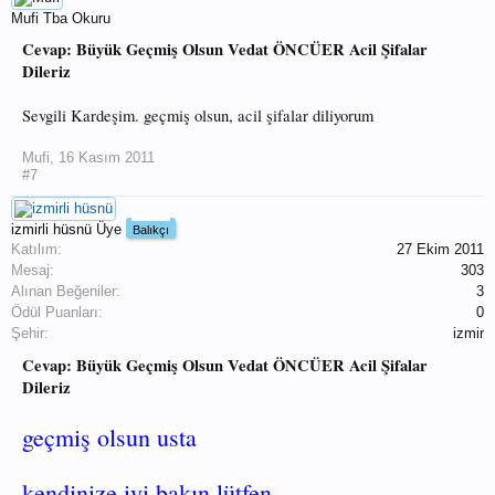
Mufi
Tba Okuru
Cevap: Büyük Geçmiş Olsun Vedat ÖNCÜER Acil Şifalar
Dileriz
Sevgili Kardeşim. geçmiş olsun, acil şifalar diliyorum
Mufi
,
16 Kasım 2011
#7
izmirli hüsnü
Üye
Balıkçı
Katılım:
27 Ekim 2011
Mesaj:
303
Alınan Beğeniler:
3
Ödül Puanları:
0
Şehir:
izmir
Cevap: Büyük Geçmiş Olsun Vedat ÖNCÜER Acil Şifalar
Dileriz
geçmiş olsun usta
kendinize iyi bakın lütfen