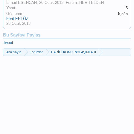
İsmail ESENCAN
,
20 Ocak 2013
, Forum:
HER TELDEN
Yanıt:
5
Gösterim:
5,545
Ferit ERTÖZ
28 Ocak 2013
Bu Sayfayı Paylaş
Tweet
Ana Sayfa
Forumlar
HARİCİ KONU PAYLAŞIMLARI
HARİCİ KONULAR
HER TELDEN