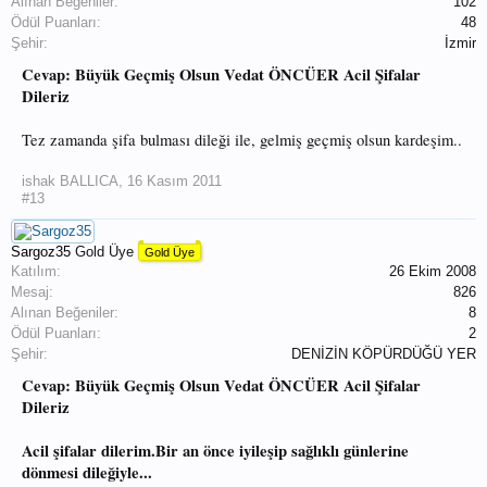
Alınan Beğeniler:
102
Ödül Puanları:
48
Şehir:
İzmir
Cevap: Büyük Geçmiş Olsun Vedat ÖNCÜER Acil Şifalar
Dileriz
Tez zamanda şifa bulması dileği ile, gelmiş geçmiş olsun kardeşim..
ishak BALLICA
,
16 Kasım 2011
#13
Sargoz35
Gold Üye
Gold Üye
Katılım:
26 Ekim 2008
Mesaj:
826
Alınan Beğeniler:
8
Ödül Puanları:
2
Şehir:
DENİZİN KÖPÜRDÜĞÜ YER
Cevap: Büyük Geçmiş Olsun Vedat ÖNCÜER Acil Şifalar
Dileriz
Acil şifalar dilerim.Bir an önce iyileşip sağlıklı günlerine
dönmesi dileğiyle...