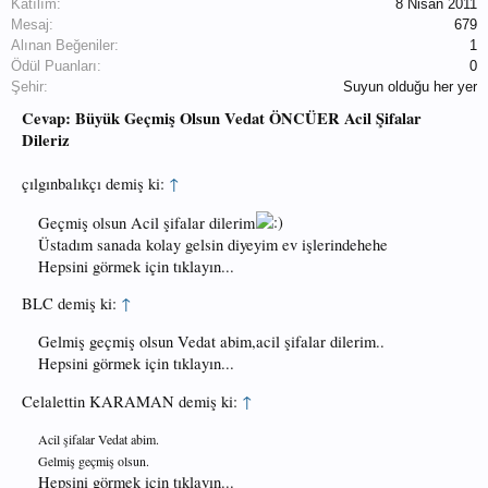
Katılım:
8 Nisan 2011
Mesaj:
679
Alınan Beğeniler:
1
Ödül Puanları:
0
Şehir:
Suyun olduğu her yer
Cevap: Büyük Geçmiş Olsun Vedat ÖNCÜER Acil Şifalar
Dileriz
çılgınbalıkçı demiş ki:
↑
Geçmiş olsun Acil şifalar dilerim
Üstadım sanada kolay gelsin diyeyim ev işlerindehehe
Hepsini görmek için tıklayın...
BLC demiş ki:
↑
Gelmiş geçmiş olsun Vedat abim,acil şifalar dilerim..
Hepsini görmek için tıklayın...
Celalettin KARAMAN demiş ki:
↑
Acil şifalar Vedat abim.
Gelmiş geçmiş olsun.
Hepsini görmek için tıklayın...