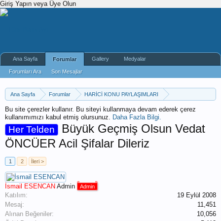
Giriş Yapın veya Üye Olun
Ana Sayfa
Gallery
Medyalar
Forumlar
Forumları Ara
Son Mesajlar
Ana Sayfa
Forumlar
HARİCİ KONU PAYLAŞIMLARI
HARİCİ KONULAR
HER TELDEN
Bu site çerezler kullanır. Bu siteyi kullanmaya devam ederek çerez
kullanımımızı kabul etmiş olursunuz.
Daha Fazla Bilgi.
Büyük Geçmiş Olsun Vedat
Her Telden
ÖNCÜER Acil Şifalar Dileriz
1
2
İleri >
İsmail ESENCAN
Admin
Admin
Katılım:
19 Eylül 2008
Mesaj:
11,451
Alınan Beğeniler:
10,056