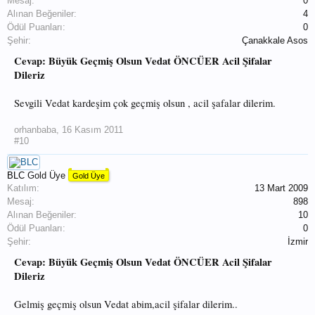
Mesaj:
0
Alınan Beğeniler:
4
Ödül Puanları:
0
Şehir:
Çanakkale Asos
Cevap: Büyük Geçmiş Olsun Vedat ÖNCÜER Acil Şifalar
Dileriz
Sevgili Vedat kardeşim çok geçmiş olsun , acil şafalar dilerim.
orhanbaba
,
16 Kasım 2011
#10
BLC
Gold Üye
Gold Üye
Katılım:
13 Mart 2009
Mesaj:
898
Alınan Beğeniler:
10
Ödül Puanları:
0
Şehir:
İzmir
Cevap: Büyük Geçmiş Olsun Vedat ÖNCÜER Acil Şifalar
Dileriz
Gelmiş geçmiş olsun Vedat abim,acil şifalar dilerim..