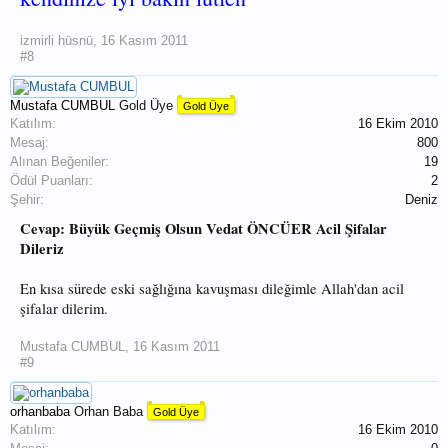
izmirli hüsnü
,
16 Kasım 2011
#8
Mustafa CUMBUL
Gold Üye
Gold Üye
Katılım:
16 Ekim 2010
Mesaj:
800
Alınan Beğeniler:
19
Ödül Puanları:
2
Şehir:
Deniz
Cevap: Büyük Geçmiş Olsun Vedat ÖNCÜER Acil Şifalar
Dileriz
En kısa sürede eski sağlığına kavuşması dileğimle Allah'dan acil
şifalar dilerim.
Mustafa CUMBUL
,
16 Kasım 2011
#9
orhanbaba
Orhan Baba
Gold Üye
Katılım:
16 Ekim 2010