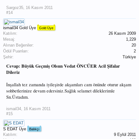
Sargoz35
,
16 Kasım 2011
#14
ismail34
Gold Üye
Gold Üye
Katılım:
26 Kasım 2009
Mesaj:
1,229
Alınan Beğeniler:
20
Ödül Puanları:
2
Şehir:
Türkiye
Cevap: Büyük Geçmiş Olsun Vedat ÖNCÜER Acil Şifalar
Dileriz
İnşallah tez zamanda iyileşirde akşamları cam önünde oturur akşam
sohbetlerinize devam edersiniz.Sağlık selamet dileklerimle
Sn.Üstadım.
ismail34
,
16 Kasım 2011
#15
S EDAT
Üye
Balıkçı
Katılım:
9 Eylül 2011