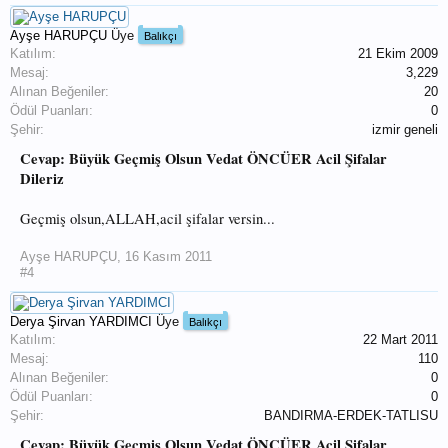
Ayşe HARUPÇU
Üye
Balıkçı
Katılım:
21 Ekim 2009
Mesaj:
3,229
Alınan Beğeniler:
20
Ödül Puanları:
0
Şehir:
izmir geneli
Cevap: Büyük Geçmiş Olsun Vedat ÖNCÜER Acil Şifalar
Dileriz
Geçmiş olsun,ALLAH,acil şifalar versin...
Ayşe HARUPÇU
,
16 Kasım 2011
#4
Derya Şirvan YARDIMCI
Üye
Balıkçı
Katılım:
22 Mart 2011
Mesaj:
110
Alınan Beğeniler:
0
Ödül Puanları:
0
Şehir:
BANDIRMA-ERDEK-TATLISU
Cevap: Büyük Geçmiş Olsun Vedat ÖNCÜER Acil Şifalar