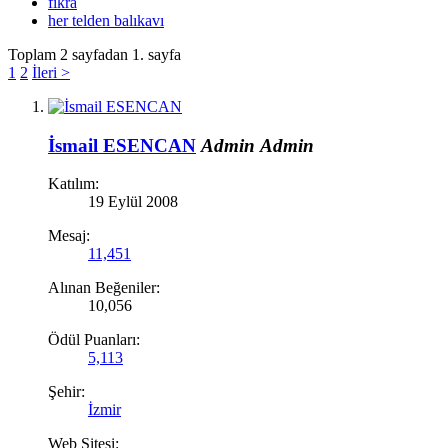
fıkra
her telden balıkavı
Toplam 2 sayfadan 1. sayfa
1
2
İleri >
İsmail ESENCAN
Admin
Admin
Katılım:
19 Eylül 2008
Mesaj:
11,451
Alınan Beğeniler:
10,056
Ödül Puanları:
5,113
Şehir:
İzmir
Web Sitesi: