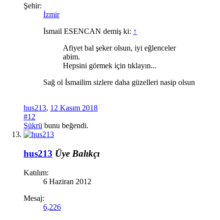
Şehir:
İzmir
İsmail ESENCAN demiş ki:
↑
Afiyet bal şeker olsun, iyi eğlenceler
abim.
Hepsini görmek için tıklayın...
Sağ ol İsmailim sizlere daha güzelleri nasip olsun
hus213
,
12 Kasım 2018
#12
Şükrü
bunu beğendi.
hus213
Üye
Balıkçı
Katılım:
6 Haziran 2012
Mesaj:
6,226