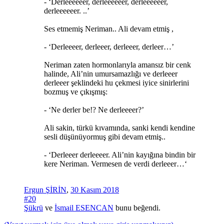
- ‘Derleeeeeer, derleeeeeer, derleeeeeer,
derleeeeeer. ..’
Ses etmemiş Neriman.. Ali devam etmiş ,
- ‘Derleeeer, derleeer, derleeer, derleer…’
Neriman zaten hormonlarıyla amansız bir cenk
halinde, Ali’nin umursamazlığı ve derleeer
derleeer şeklindeki hu çekmesi iyice sinirlerini
bozmuş ve çıkışmış:
- ‘Ne derler be!? Ne derleeeer?’
Ali sakin, türkü kıvamında, sanki kendi kendine
sesli düşünüyormuş gibi devam etmiş..
- ‘Derleeer derleeeer. Ali’nin kayığına bindin bir
kere Neriman. Vermesen de verdi derleeer…‘
Ergun ŞİRİN
,
30 Kasım 2018
#20
Şükrü
ve
İsmail ESENCAN
bunu beğendi.