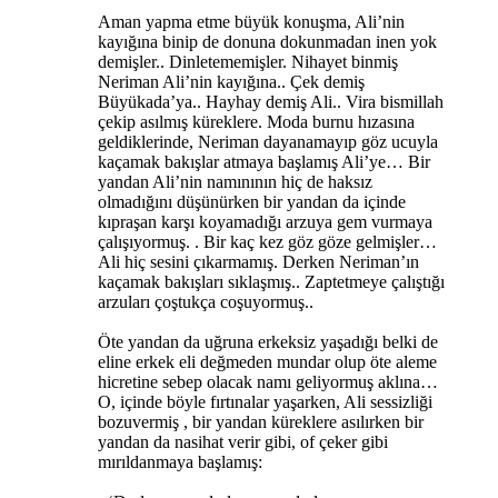
Aman yapma etme büyük konuşma, Ali’nin
kayığına binip de donuna dokunmadan inen yok
demişler.. Dinletememişler. Nihayet binmiş
Neriman Ali’nin kayığına.. Çek demiş
Büyükada’ya.. Hayhay demiş Ali.. Vira bismillah
çekip asılmış küreklere. Moda burnu hızasına
geldiklerinde, Neriman dayanamayıp göz ucuyla
kaçamak bakışlar atmaya başlamış Ali’ye… Bir
yandan Ali’nin namınının hiç de haksız
olmadığını düşünürken bir yandan da içinde
kıpraşan karşı koyamadığı arzuya gem vurmaya
çalışıyormuş. . Bir kaç kez göz göze gelmişler…
Ali hiç sesini çıkarmamış. Derken Neriman’ın
kaçamak bakışları sıklaşmış.. Zaptetmeye çalıştığı
arzuları çoştukça coşuyormuş..
Öte yandan da uğruna erkeksiz yaşadığı belki de
eline erkek eli değmeden mundar olup öte aleme
hicretine sebep olacak namı geliyormuş aklına…
O, içinde böyle fırtınalar yaşarken, Ali sessizliği
bozuvermiş , bir yandan küreklere asılırken bir
yandan da nasihat verir gibi, of çeker gibi
mırıldanmaya başlamış: