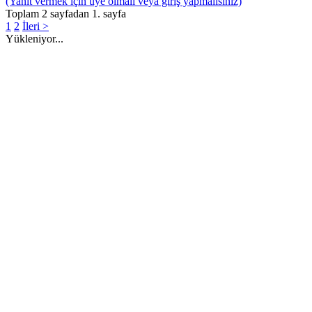
(Yanıt vermek için üye olmalı veya giriş yapmalısınız)
Toplam 2 sayfadan 1. sayfa
1
2
İleri >
Yükleniyor...