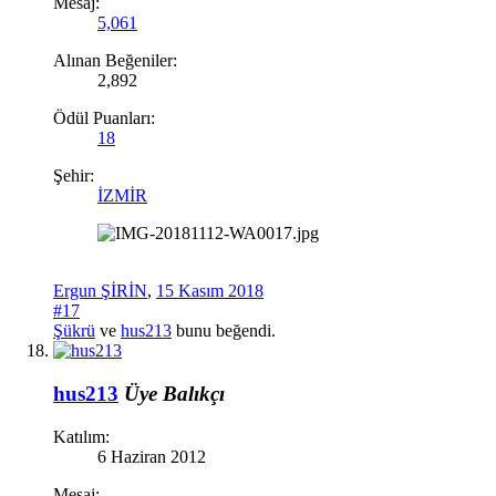
Mesaj:
5,061
Alınan Beğeniler:
2,892
Ödül Puanları:
18
Şehir:
İZMİR
Ergun ŞİRİN
,
15 Kasım 2018
#17
Şükrü
ve
hus213
bunu beğendi.
hus213
Üye
Balıkçı
Katılım:
6 Haziran 2012
Mesaj: