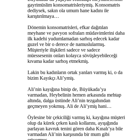
gayrimüslim konsomatrisleriymiş. Konsomatris
dediysek, sakın ola umum hane kadını ile
karıştırılmaya…
Dönemin konsomatrisleri, efkar dağıtılan
meyhane ve pavyon sofraları müdavimlerini daha
ilk kadehi yudumlamadan sarhoş edecek kadar
guzel ve bir o derece de namuslularmış.
Müşteriyle ilişkileri sadece ve sadece
müessesenin onları kolayca sövüşleyebileceği
kıvama kadar sarhoş etmekmiş.
Lakin bu kadınların ortak yanları varmış ki, o da
bizim Kayıkçı Ali’ymiş.
Ali’nin kayığına binip de, Büyükada’ya
varmadan, Heybelinin hemen arkasında mehtap
altında, dalga üstünde Ali’nin tezgahından
geçmeyen yokmuş. Ali de Ali’ymiş hani…
Öylesine bir çekiciliği varmış ki, kayığına müşteri
olup da kürek çeken kaslı kollarını, ayışığında
parlayan kavruk tenini gören daha Kınalı’ya bile
varmadan Ali’nin karşısında bir mum gibi
eriyormuş.