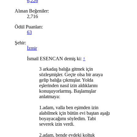
6,226
Alınan Beğeniler:
2,716
Ödül Puanları:
63
Şehir:
İzmir
İsmail ESENCAN demiş ki:
↑
3 arkadaş balığa gitmek için
sözleşmişler. Geçte olsa bir araya
gelip balığa çıkmışlar. Yolda
eşlerinden nasıl izin aldıklarını
konuşuyorlarmış. Başlamışlar
anlatmaya:
1.adam, valla ben eşimden izin
alabilmek için bütün evi baştan aşağı
boyayacağımı söyledim. Tabi
severek izin verdi.
2.adam, bende evdeki koltuk