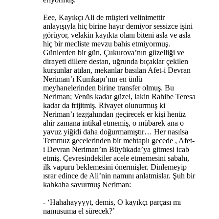
Eee, Kayıkçı Ali de müşteri velinimettir
anlayışıyla hiç birine hayır demiyor sessizce işini
görüyor, velakin kayıkta olanı biteni asla ve asla
hiç bir mecliste mevzu bahis etmiyormuş.
Günlerden bir gün, Çukurova’nın güzelliği ve
dirayeti dillere destan, uğrunda bıçaklar çekilen
kurşunlar atılan, mekanlar basılan Afet-i Devran
Neriman’ı Kumkapı’nın en ünlü
meyhanelerinden birine transfer olmuş. Bu
Neriman; Venüs kadar güzel, lakin Rahibe Teresa
kadar da frijitmiş. Rivayet olunurmuş ki
Neriman’ı tezgahından geçirecek er kişi henüz
ahir zamana intikal etmemiş, o mübarek ana o
yavuz yiğidi daha doğurmamıştır… Her nasılsa
Temmuz gecelerinden bir mehtaplı gecede , Afet-
i Devran Neriman’ın Büyükada’ya gitmesi icab
etmiş. Çevresindekiler acele etmemesini sabahı,
ilk vapuru beklemesini önermişler. Dinlemeyip
ısrar edince de Ali’nin namını anlatmislar. Şuh bir
kahkaha savurmuş Neriman:
- ‘Hahahayyyyt, demis, O kayıkçı parçası mı
namusuma el sürecek?’