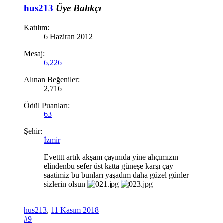
hus213
Üye
Balıkçı
Katılım:
6 Haziran 2012
Mesaj:
6,226
Alınan Beğeniler:
2,716
Ödül Puanları:
63
Şehir:
İzmir
Evetttt artık akşam çayınıda yine ahçımızın
elindenbu sefer üst katta güneşe karşı çay
saatimiz bu bunları yaşadım daha güzel günler
sizlerin olsun
hus213
,
11 Kasım 2018
#9