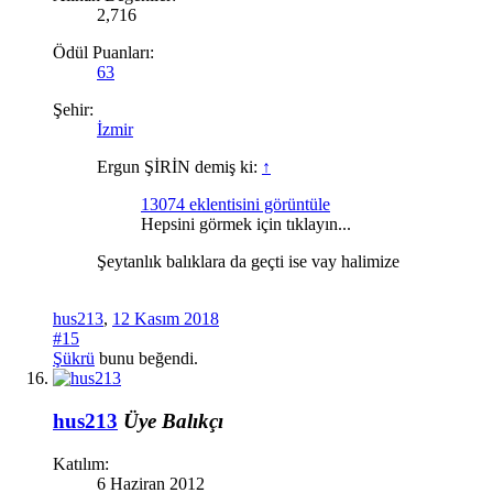
2,716
Ödül Puanları:
63
Şehir:
İzmir
Ergun ŞİRİN demiş ki:
↑
13074 eklentisini görüntüle
Hepsini görmek için tıklayın...
Şeytanlık balıklara da geçti ise vay halimize
hus213
,
12 Kasım 2018
#15
Şükrü
bunu beğendi.
hus213
Üye
Balıkçı
Katılım:
6 Haziran 2012