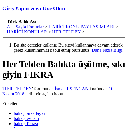
Giriş Yapın veya Üye Olun
Türk Balık Avı
Ana Sayfa
Forumlar
>
HARİCİ KONU PAYLAŞIMLARI
>
HARİCİ KONULAR
>
HER TELDEN
>
Bu site çerezler kullanır. Bu siteyi kullanmaya devam ederek
çerez kullanımımızı kabul etmiş olursunuz.
Daha Fazla Bilgi.
Her Telden
Balıkta üşütme, sıkı
giyin FIKRA
'
HER TELDEN
' forumunda
İsmail ESENCAN
tarafından
10
Kasım 2018
tarihinde açılan konu
Etiketler:
balıkçı arkadaşlar
balıkçı ev izni
balıkçı fıkrası