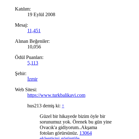
Katılım:
19 Eylül 2008
Mesaj:
11,451
Alınan Beğeniler:
10,056
Ödül Puanları:
5,113
Şehir:
İzmir
Web Sitesi:
https://www.turkbalikavi.com
hus213 demiş ki:
↑
Güzel bir hikayede bizim öyle bir
sorunumuz yok. Örenek bu gün yine
Ovacık'a gidiyorum..Akşama
fotoları görürsünüz.
13064
eklentisini görüntüle