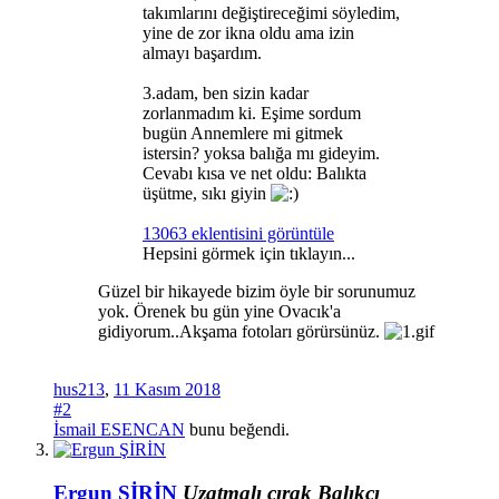
takımlarını değiştireceğimi söyledim,
yine de zor ikna oldu ama izin
almayı başardım.
3.adam, ben sizin kadar
zorlanmadım ki. Eşime sordum
bugün Annemlere mi gitmek
istersin? yoksa balığa mı gideyim.
Cevabı kısa ve net oldu: Balıkta
üşütme, sıkı giyin
13063 eklentisini görüntüle
Hepsini görmek için tıklayın...
Güzel bir hikayede bizim öyle bir sorunumuz
yok. Örenek bu gün yine Ovacık'a
gidiyorum..Akşama fotoları görürsünüz.
hus213
,
11 Kasım 2018
#2
İsmail ESENCAN
bunu beğendi.
Ergun ŞİRİN
Uzatmalı çırak
Balıkçı