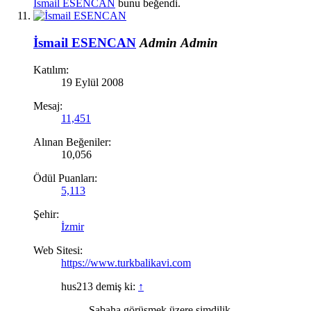
İsmail ESENCAN
bunu beğendi.
İsmail ESENCAN
Admin
Admin
Katılım:
19 Eylül 2008
Mesaj:
11,451
Alınan Beğeniler:
10,056
Ödül Puanları:
5,113
Şehir:
İzmir
Web Sitesi:
https://www.turkbalikavi.com
hus213 demiş ki:
↑
Sabaha görüşmek üzere şimdilik