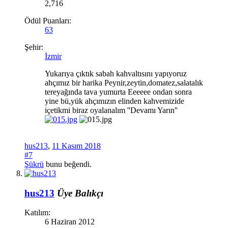
2,716
Ödül Puanları:
63
Şehir:
İzmir
Yukarıya çıktık sabah kahvaltısını yapıyoruz
ahçımız bir harika Peynir,zeytin,domatez,salatalık
tereyağında tava yumurta Eeeeee ondan sonra
yine bü,yük ahçımızın elinden kahvemizide
içetikmi biraz oyalanalım ''Devamı Yarın''
hus213
,
11 Kasım 2018
#7
Şükrü
bunu beğendi.
hus213
Üye
Balıkçı
Katılım:
6 Haziran 2012