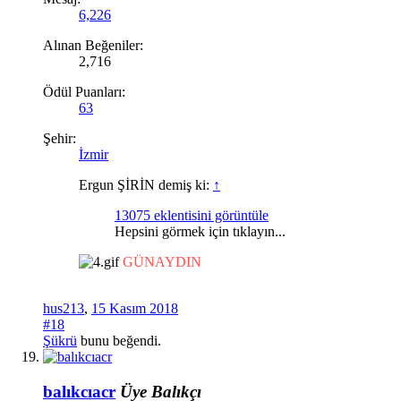
6,226
Alınan Beğeniler:
2,716
Ödül Puanları:
63
Şehir:
İzmir
Ergun ŞİRİN demiş ki:
↑
13075 eklentisini görüntüle
Hepsini görmek için tıklayın...
GÜNAYDIN
hus213
,
15 Kasım 2018
#18
Şükrü
bunu beğendi.
balıkcıacr
Üye
Balıkçı