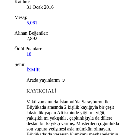
Katılım:
31 Ocak 2016
Mesaj:
5,061
Alınan Beğeniler:
2,892
Ödül Puanları:
18
Şehir:
İZMİR
Arada yayınlarım ☺
KAYIKÇI ALİ
Vakti zamanında İstanbul’da Sarayburnu ile
Büyükada arasında 2 kişilik kayığıyla bir çeşit
taksicilik yapan Ali isminde yiğit mi yiğit,
yakışıklı mı yakışıklı , çapkınlığıyla da dillere
destan bir kayıkçı varmış. Müşterileri çoğunlukla
son vapura yetişmesi asla mümkün olmayan,
Büyükada’da yaşayan Kumkapı meyhanelerinin