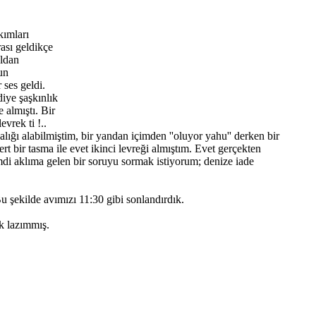
kımları
rası geldikçe
uldan
un
 ses geldi.
iye şaşkınlık
 almıştı. Bir
vrek ti !..
ığı alabilmiştim, bir yandan içimden ''oluyor yahu'' derken bir
 bir tasma ile evet ikinci levreği almıştım. Evet gerçekten
imdi aklıma gelen bir soruyu sormak istiyorum; denize iade
u şekilde avımızı 11:30 gibi sonlandırdık.
k lazımmış.