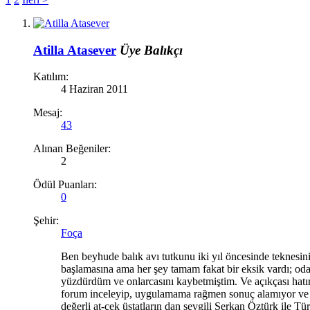
Atilla Atasever
Üye
Balıkçı
Katılım:
4 Haziran 2011
Mesaj:
43
Alınan Beğeniler:
2
Ödül Puanları:
0
Şehir:
Foça
Ben beyhude balık avı tutkunu iki yıl öncesinde teknesini
başlamasına ama her şey tamam fakat bir eksik vardı; oda 
yüzdürdüm ve onlarcasını kaybetmiştim. Ve açıkçası hatırı
forum inceleyip, uygulamama rağmen sonuç alamıyor ve bu
değerli at-çek üstatların dan sevgili Serkan Öztürk ile Tü