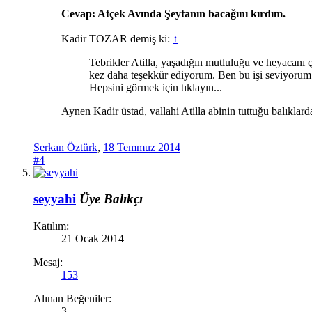
Cevap: Atçek Avında Şeytanın bacağını kırdım.
Kadir TOZAR demiş ki:
↑
Tebrikler Atilla, yaşadığın mutluluğu ve heyacanı ço
kez daha teşekkür ediyorum. Ben bu işi seviyorum a
Hepsini görmek için tıklayın...
Aynen Kadir üstad, vallahi Atilla abinin tuttuğu balıklar
Serkan Öztürk
,
18 Temmuz 2014
#4
seyyahi
Üye
Balıkçı
Katılım:
21 Ocak 2014
Mesaj:
153
Alınan Beğeniler:
3