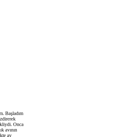
tım. Başladım
ezdirerek
ikliydi. Onca
ık avının
ikte av