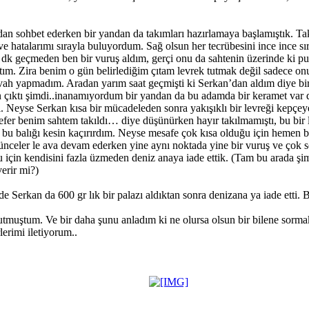
dan sohbet ederken bir yandan da takımları hazırlamaya başlamıştık. Ta
ve hatalarımı sırayla buluyordum. Sağ olsun her tecrübesini ince ince sı
 dk geçmeden ben bir vuruş aldım, gerçi onu da sahtenin üzerinde ki p
ştım. Zira benim o gün belirlediğim çıtam levrek tutmak değil sadece on
 vah yapmadım. Aradan yarım saat geçmişti ki Serkan’dan aldım diye bir
en çıktı şimdi..inanamıyordum bir yandan da bu adamda bir keramet var d
Neyse Serkan kısa bir mücadeleden sonra yakışıklı bir levreği kepçeye
 sefer benim sahtem takıldı… diye düşünürken hayır takılmamıştı, bu bir le
bu balığı kesin kaçırırdım. Neyse mesafe çok kısa olduğu için hemen bal
celer le ava devam ederken yine aynı noktada yine bir vuruş ve çok sert
u için kendisini fazla üzmeden deniz anaya iade ettik. (Tam bu arada ş
erir mi?)
Serkan da 600 gr lık bir palazı aldıktan sonra denizana ya iade etti. B
tmuştum. Ve bir daha şunu anladım ki ne olursa olsun bir bilene sorma
erimi iletiyorum..