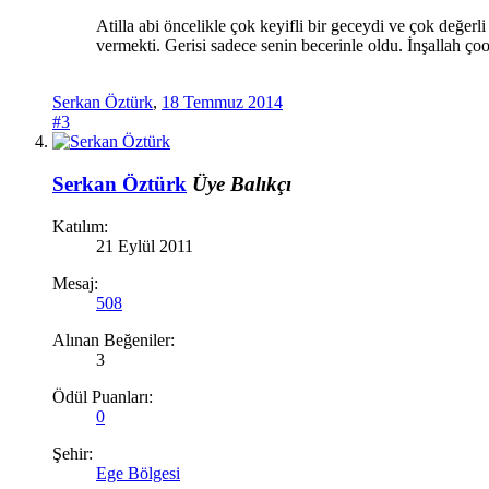
Atilla abi öncelikle çok keyifli bir geceydi ve çok değer
vermekti. Gerisi sadece senin becerinle oldu. İnşallah ço
Serkan Öztürk
,
18 Temmuz 2014
#3
Serkan Öztürk
Üye
Balıkçı
Katılım:
21 Eylül 2011
Mesaj:
508
Alınan Beğeniler:
3
Ödül Puanları:
0
Şehir:
Ege Bölgesi