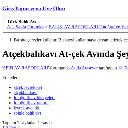
Giriş Yapın veya Üye Olun
Türk Balık Avı
Ana Sayfa
Forumlar
>
BALIK AV RAPORLARI Fotoğraf ve Vide
Bu site çerezler kullanır. Bu siteyi kullanmaya devam ederek ç
Atçekbalıkavı
At-çek Avında Şey
'
SPİN AV RAPORLARI
' forumunda
Atilla Atasever
tarafından
18 T
Etiketler:
atçek levrek avı
atçekbalıkavı
fotoğraflı av hikayeleri
fotoğraflı av raporu
levrek avcılığı
spinle balık avı
Toplam 2 sayfadan 1. sayfa
1
2
İleri >