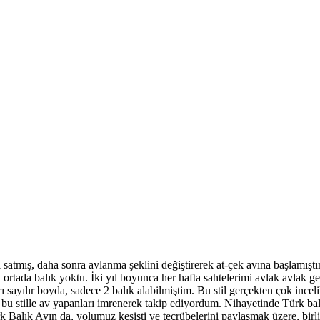
 satmış, daha sonra avlanma şeklini değiştirerek at-çek avına başlamış
ortada balık yoktu. İki yıl boyunca her hafta sahtelerimi avlak avlak g
 sayılır boyda, sadece 2 balık alabilmiştim. Bu stil gerçekten çok incel
 stille av yapanları imrenerek takip ediyordum. Nihayetinde Türk bal
rk Balık Avın da, yolumuz kesişti ve tecrübelerini paylaşmak üzere, birl