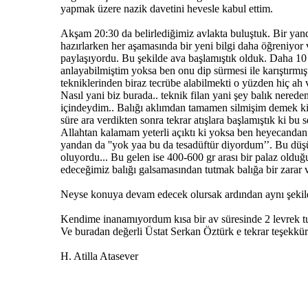
yapmak üzere nazik davetini hevesle kabul ettim.
Akşam 20:30 da belirlediğimiz avlakta buluştuk. Bir yan
hazırlarken her aşamasında bir yeni bilgi daha öğreniyor 
paylaşıyordu. Bu şekilde ava başlamıştık olduk. Daha 10
anlayabilmiştim yoksa ben onu dip sürmesi ile karıştırmı
tekniklerinden biraz tecrübe alabilmekti o yüzden hiç ah
Nasıl yani biz burada.. teknik filan yani şey balık nered
içindeydim.. Balığı aklımdan tamamen silmişim demek ki. 
süre ara verdikten sonra tekrar atışlara başlamıştık ki bu
Allahtan kalamam yeterli açıktı ki yoksa ben heyecandan 
yandan da ''yok yaa bu da tesadüftür diyordum’’. Bu düşün
oluyordu... Bu gelen ise 400-600 gr arası bir palaz olduğ
edeceğimiz balığı galsamasından tutmak balığa bir zarar v
Neyse konuya devam edecek olursak ardından aynı şekilde 
Kendime inanamıyordum kısa bir av süresinde 2 levrek tu
Ve buradan değerli Üstat Serkan Öztürk e tekrar teşekkürl
H. Atilla Atasever