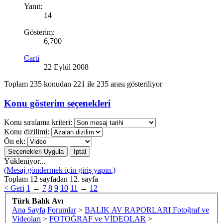
Yanıt:
14
Gösterim:
6,700
Carti
22 Eylül 2008
Toplam 235 konudan 221 ile 235 arası gösteriliyor
Konu gösterim seçenekleri
Konu sıralama kriteri:
Konu dizilimi:
Ön ek:
Yükleniyor...
(Mesaj göndermek için giriş yapın.)
Toplam 12 sayfadan 12. sayfa
< Geri
1
←
7
8
9
10
11
→
12
Türk Balık Avı
Ana Sayfa
Forumlar
>
BALIK AV RAPORLARI Fotoğraf ve
Videoları
>
FOTOĞRAF ve VİDEOLAR
>