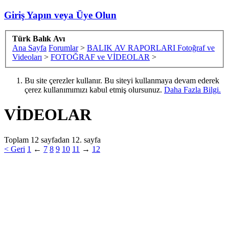
Giriş Yapın veya Üye Olun
Türk Balık Avı
Ana Sayfa
Forumlar
>
BALIK AV RAPORLARI Fotoğraf ve
Videoları
>
FOTOĞRAF ve VİDEOLAR
>
Bu site çerezler kullanır. Bu siteyi kullanmaya devam ederek
çerez kullanımımızı kabul etmiş olursunuz.
Daha Fazla Bilgi.
VİDEOLAR
Toplam 12 sayfadan 12. sayfa
< Geri
1
←
7
8
9
10
11
→
12