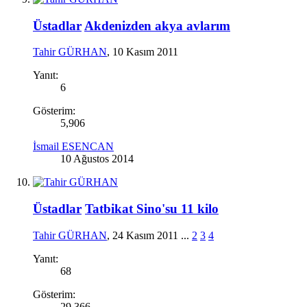
Üstadlar
Akdenizden akya avlarım
Tahir GÜRHAN
,
10 Kasım 2011
Yanıt:
6
Gösterim:
5,906
İsmail ESENCAN
10 Ağustos 2014
Üstadlar
Tatbikat Sino'su 11 kilo
Tahir GÜRHAN
,
24 Kasım 2011
...
2
3
4
Yanıt:
68
Gösterim:
29,366