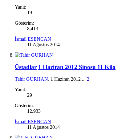
Yanıt:
19
Gösterim:
8,413
İsmail ESENCAN
11 Ağustos 2014
Üstadlar
1 Haziran 2012 Sinosu 11 Kilo
Tahir GÜRHAN
,
1 Haziran 2012
...
2
Yanıt:
29
Gösterim:
12,933
İsmail ESENCAN
11 Ağustos 2014