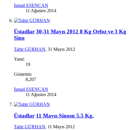
İsmail ESENCAN
11 Ağustos 2014
Üstadlar
30-31 Mayıs 2012 8 Kg Orfoz ve 3 Kg
Sino
Tahir GÜRHAN
,
31 Mayıs 2012
Yanıt:
19
Gösterim:
8,207
İsmail ESENCAN
11 Ağustos 2014
Üstadlar
11 Mayıs Sinosu 5.5 Kg.
Tahir GÜRHAN
,
11 Mayıs 2012