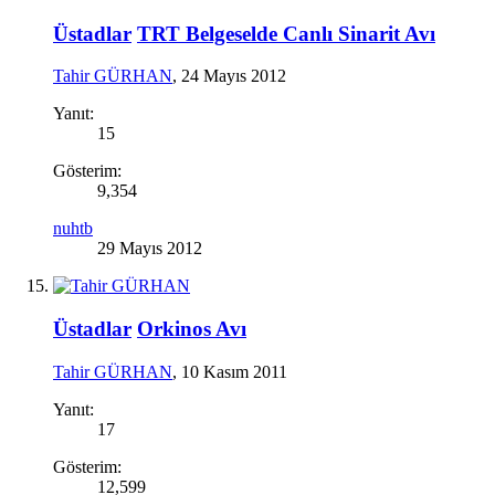
Üstadlar
TRT Belgeselde Canlı Sinarit Avı
Tahir GÜRHAN
,
24 Mayıs 2012
Yanıt:
15
Gösterim:
9,354
nuhtb
29 Mayıs 2012
Üstadlar
Orkinos Avı
Tahir GÜRHAN
,
10 Kasım 2011
Yanıt:
17
Gösterim:
12,599