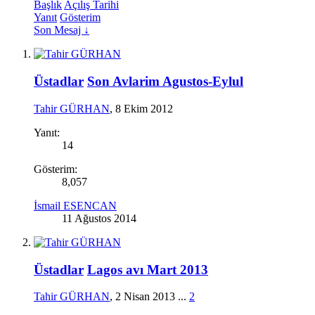
Başlık
Açılış Tarihi
Yanıt
Gösterim
Son Mesaj ↓
Üstadlar
Son Avlarim Agustos-Eylul
Tahir GÜRHAN
,
8 Ekim 2012
Yanıt:
14
Gösterim:
8,057
İsmail ESENCAN
11 Ağustos 2014
Üstadlar
Lagos avı Mart 2013
Tahir GÜRHAN
,
2 Nisan 2013
...
2