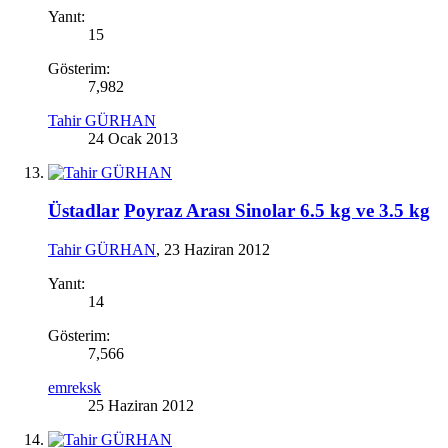
Yanıt:
15
Gösterim:
7,982
Tahir GÜRHAN
24 Ocak 2013
Üstadlar
Poyraz Arası Sinolar 6.5 kg ve 3.5 kg
Tahir GÜRHAN
,
23 Haziran 2012
Yanıt:
14
Gösterim:
7,566
emreksk
25 Haziran 2012