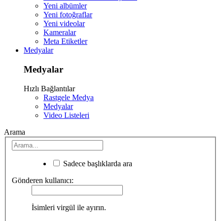
Yeni albümler
Yeni fotoğraflar
Yeni videolar
Kameralar
Meta Etiketler
Medyalar
Medyalar
Hızlı Bağlantılar
Rastgele Medya
Medyalar
Video Listeleri
Arama
Sadece başlıklarda ara
Gönderen kullanıcı:
İsimleri virgül ile ayırın.