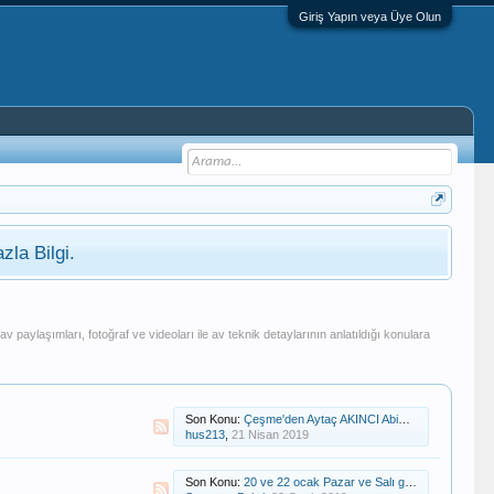
Giriş Yapın veya Üye Olun
zla Bilgi.
av paylaşımları, fotoğraf ve videoları ile av teknik detaylarının anlatıldığı konulara
Son Konu:
Çeşme'den Aytaç AKINCI Abim Geçti, Geldi Salladı Gitti
hus213
,
21 Nisan 2019
Son Konu:
20 ve 22 ocak Pazar ve Salı günü avlarım