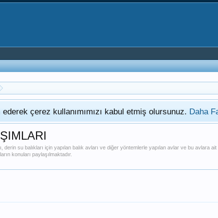
am ederek çerez kullanımımızı kabul etmiş olursunuz.
Daha Fa
AŞIMLARI
derin su balıkları için yapılan balık avları ve diğer yöntemlerle yapılan avlar ve bu avlara ait 
arın konuları paylaşılmaktadır.