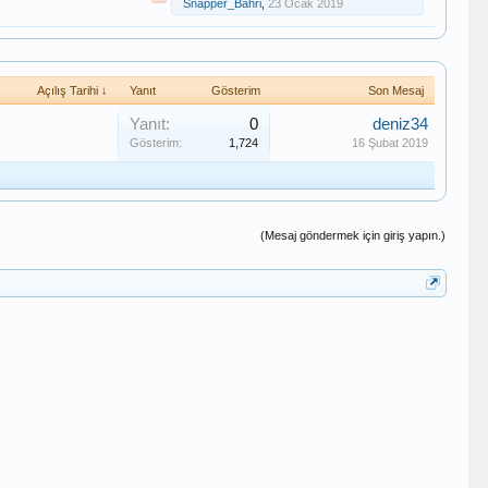
Snapper_Bahri
,
23 Ocak 2019
Açılış Tarihi ↓
Yanıt
Gösterim
Son Mesaj
Yanıt:
0
deniz34
Gösterim:
1,724
16 Şubat 2019
(Mesaj göndermek için giriş yapın.)