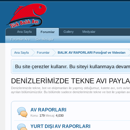
Ana Sayfa
Gallery
Medyalar
Forumlar
Forumları Ara
Son Mesajlar
Ana Sayfa
Forumlar
BALIK AV RAPORLARI Fotoğraf ve Videoları
Bu site çerezler kullanır. Bu siteyi kullanmaya dev
DENİZLERİMİZDE TEKNE AVI PAYL
Denizlerimizde tekne, bot ve ekipmanları ile yapmış olduğumuz, katete avı, sırtı avları, 
ayrılan bölümümüzdür. Bu bölümde sadece denizlerimizde tekne ve bot ile yapılan avl
AV RAPORLARI
Konu:
179
Mesaj:
4,030
YURT DIŞI AV RAPORLARI