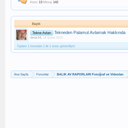
Konu:
13
Mesaj:
142
Başlık
Tekneden Palamut Avlamak Hakkında
Tekne Avları
deniz34
,
16 Şubat 2019
Toplam 1 konudan 1 ile 1 arası gösteriliyor
Ana Sayfa
Forumlar
BALIK AV RAPORLARI Fotoğraf ve Videoları