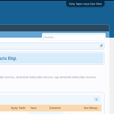
Giriş Yapın veya Üye Olun
zla Bilgi.
alıkçılığın durumu, akdenizde balıkçılığın durumu, ege denizinde balıkçılığın durumu,
x
Açılış Tarihi
Yanıt
Gösterim
Son Mesaj ↓