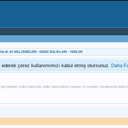
BALIK AV MALZEMELERİ - DENİZ BALIKLARI - YEMLER
am ederek çerez kullanımımızı kabul etmiş olursunuz.
Daha Fa
mlik göç balıkları, kültür balıkçılığı, kültür balıkçılığının zararları ve yararları, karadenizde b