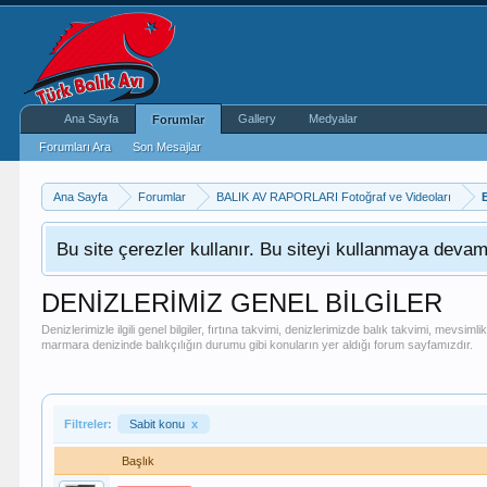
Ana Sayfa
Gallery
Medyalar
Forumlar
Forumları Ara
Son Mesajlar
Ana Sayfa
Forumlar
BALIK AV RAPORLARI Fotoğraf ve Videoları
Bu site çerezler kullanır. Bu siteyi kullanmaya dev
DENİZLERİMİZ GENEL BİLGİLER
Denizlerimizle ilgili genel bilgiler, fırtına takvimi, denizlerimizde balık takvimi, mevsi
marmara denizinde balıkçılığın durumu gibi konuların yer aldığı forum sayfamızdır.
Filtreler:
Sabit konu
x
Başlık