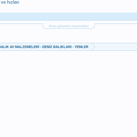
ve hızları
Konu gösterim seçenekleri
BALIK AV MALZEMELERİ - DENİZ BALIKLARI - YEMLER