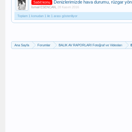
Denizlerimizde hava durumu, rüzgar yön 
Sabit konu
İsmail ESENCAN
,
28 Kasım 2016
Toplam 1 konudan 1 ile 1 arası gösteriliyor
Ana Sayfa
Forumlar
BALIK AV RAPORLARI Fotoğraf ve Videoları