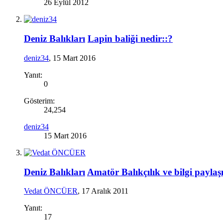
26 Eylül 2012
Deniz Balıkları
Lapin baliği nedir::?
deniz34
,
15 Mart 2016
Yanıt:
0
Gösterim:
24,254
deniz34
15 Mart 2016
Deniz Balıkları
Amatör Balıkçılık ve bilgi paylaşı
Vedat ÖNCÜER
,
17 Aralık 2011
Yanıt:
17