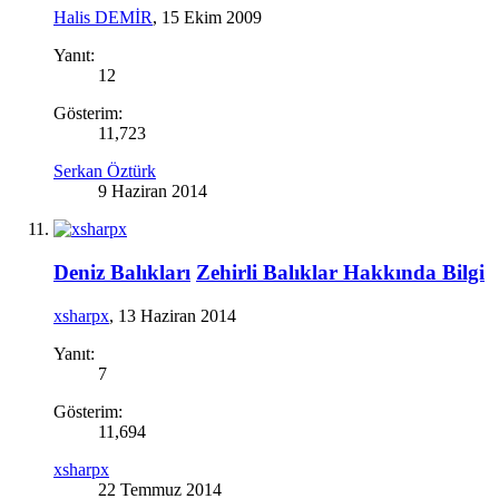
Halis DEMİR
,
15 Ekim 2009
Yanıt:
12
Gösterim:
11,723
Serkan Öztürk
9 Haziran 2014
Deniz Balıkları
Zehirli Balıklar Hakkında Bilgi
xsharpx
,
13 Haziran 2014
Yanıt:
7
Gösterim:
11,694
xsharpx
22 Temmuz 2014