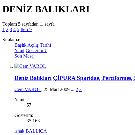
DENİZ BALIKLARI
Toplam 5 sayfadan 1. sayfa
1
2
3
4
5
İleri >
Sıralama:
Başlık
Açılış Tarihi
Yanıt
Gösterim ↓
Son Mesaj
Deniz Balıkları
ÇİPURA Sparidae, Perciformes,
Cem VAROL
,
25 Mart 2009
...
2
3
Yanıt:
57
Gösterim:
35,163
ishak BALLICA