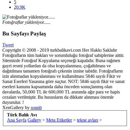
5
20.9K
Fotoğraflar yükleniyor......
Bu Sayfayı Paylaş
Tweet
Copyright © 2008 - 2019 turkbalikavi.com Her Hakkı Saklıdır
Fotoğrafların tüm hakları ve sorumluluğu fotoğraf sahiplerine aittir.
Sitemizde Fotoğraf Kopyalama seçeneği kapalıdır. Buna rağmen
gayri resmi yollardan da olsa kopyalanması, çoğaltılması ve
dağıtılması tamamen fotoğrafı çekenin iznine tabidir. Fotoğrafların
izin alınmadan kopyalanması ve kullanılması 5846 sayılı Fikir ve
Sanat Eserleri Yasasına göre suçtur. NOT: 5846 sayılı fikir ve sanat
eserleri kanunu kapsamında daha önceden sonuçlanmış olan
davalarda, 50,000 TL ile 600,000 TL arasında ağır para ve hapis
cezaları verilmiştir. Bu hususların da dikkate alınması önemle
duyurulur. !
XenGallery by
sonnb
Türk Balık Avı
Ana Sayfa
Gallery
>
Meta Etiketler
>
tekne avları
>