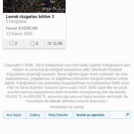
Levrek rüzgarları bölüm 3
5 fotoğraflar
İsmail ESENCAN
13 Kasım 2016
2
0
11.6K
Copyright © 2008 - 2019 turkbalikavi.com Her Hakkı Saklıdır Fotoğrafların tüm
hakları ve sorumluluğu fotoğraf sahiplerine aittir. Sitemizde Fotoğraf
Kopyalama seçeneği kapalıdır. Buna rağmen gayri resmi yollardan da olsa
kopyalanması, çoğaltılması ve dağıtılması tamamen fotoğrafı çekenin iznine
tabidir. Fotoğrafların izin alınmadan kopyalanması ve kullanılması 5846 sayılı
Fikir ve Sanat Eserleri Yasasına göre suçtur. NOT: 5846 sayılı fikir ve sanat
eserleri kanunu kapsamında daha önceden sonuçlanmış olan davalarda,
50,000 TL ile 600,000 TL arasında ağır para ve hapis cezaları verilmiştir. Bu
hususların da dikkate alınması önemle duyurulur. !
XenGallery by
sonnb
Ana Sayfa
Gallery
Meta Etiketler
levrek av raporları