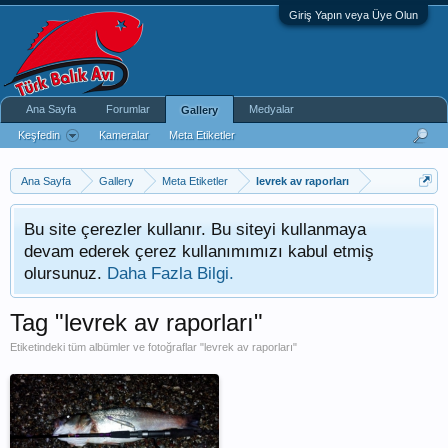
Giriş Yapın veya Üye Olun
Ana Sayfa
Forumlar
Medyalar
Gallery
Keşfedin
Kameralar
Meta Etiketler
Ana Sayfa
Gallery
Meta Etiketler
levrek av raporları
Bu site çerezler kullanır. Bu siteyi kullanmaya
devam ederek çerez kullanımımızı kabul etmiş
olursunuz.
Daha Fazla Bilgi.
Tag "levrek av raporları"
Etiketindeki tüm albümler ve fotoğraflar "levrek av raporları"