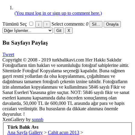
(You must log in or sign up to comment here.)
Tümünü Seç
Select comments:
0
Bu Sayfayı Paylaş
Tweet
Copyright © 2008 - 2019 turkbalikavi.com Her Hakkı Saklıdır
Fotoğrafların tüm hakları ve sorumluluğu fotoğraf sahiplerine aittir.
Sitemizde Fotoğraf Kopyalama seçeneği kapalıdır. Buna rağmen
gayri resmi yollardan da olsa kopyalanması, çoğaltılması ve
dağıtılması tamamen fotoğrafı çekenin iznine tabidir. Fotoğrafların
izin alınmadan kopyalanması ve kullanılması 5846 sayılı Fikir ve
Sanat Eserleri Yasasına göre suçtur. NOT: 5846 sayılı fikir ve sanat
eserleri kanunu kapsamında daha önceden sonuçlanmış olan
davalarda, 50,000 TL ile 600,000 TL arasında ağır para ve hapis
cezaları verilmiştir. Bu hususların da dikkate alınması önemle
duyurulur. !
XenGallery by
sonnb
Türk Balık Avı
Ana Sayfa
Gallery
>
Cahit acun 2013
>