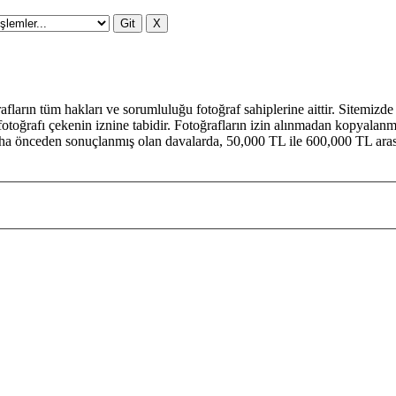
ların tüm hakları ve sorumluluğu fotoğraf sahiplerine aittir. Sitemiz
toğrafı çekenin iznine tabidir. Fotoğrafların izin alınmadan kopyalanma
ha önceden sonuçlanmış olan davalarda, 50,000 TL ile 600,000 TL arasın