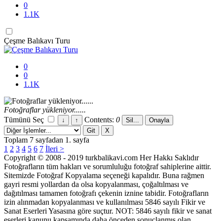
0
1.1K
Çeşme Balıkavı Turu
0
0
1.1K
Fotoğraflar yükleniyor......
Tümünü Seç
Contents:
0
Toplam 7 sayfadan 1. sayfa
1
2
3
4
5
6
7
İleri >
Copyright © 2008 - 2019 turkbalikavi.com Her Hakkı Saklıdır
Fotoğrafların tüm hakları ve sorumluluğu fotoğraf sahiplerine aittir.
Sitemizde Fotoğraf Kopyalama seçeneği kapalıdır. Buna rağmen
gayri resmi yollardan da olsa kopyalanması, çoğaltılması ve
dağıtılması tamamen fotoğrafı çekenin iznine tabidir. Fotoğrafların
izin alınmadan kopyalanması ve kullanılması 5846 sayılı Fikir ve
Sanat Eserleri Yasasına göre suçtur. NOT: 5846 sayılı fikir ve sanat
eserleri kanunu kapsamında daha önceden sonuçlanmış olan