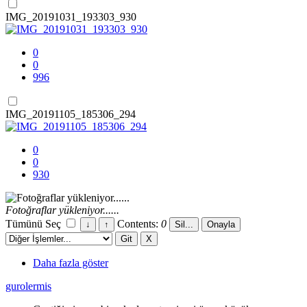
IMG_20191031_193303_930
0
0
996
IMG_20191105_185306_294
0
0
930
Fotoğraflar yükleniyor......
Tümünü Seç
Contents:
0
Daha fazla göster
gurolermis