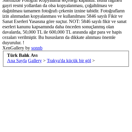
Sitemizde Fotoğraf Kopyalama seçeneği kapalıdır. Buna rağmen
gayri resmi yollardan da olsa kopyalanması, çoğaltılması ve
dağıtılması tamamen fotoğrafı çekenin iznine tabidir. Fotoğrafların
izin alınmadan kopyalanması ve kullanılması 5846 sayılı Fikir ve
Sanat Eserleri Yasasına göre suçtur. NOT: 5846 sayılı fikir ve sanat
eserleri kanunu kapsamında daha önceden sonuçlanmış olan
davalarda, 50,000 TL ile 600,000 TL arasında ağır para ve hapis
cezaları verilmiştir. Bu hususların da dikkate alınması önemle
duyurulur. !
XenGallery by
sonnb
Türk Balık Avı
Ana Sayfa
Gallery
>
Trakya'da küçük bir göl
>