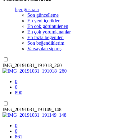
İçeriği sırala
Son güncelleme
En yeni içerikler
En çok görüntülenen
En çok yorumlananlar
En fazla beğenilen
Son beğendiklerim
Varsayılan sipariş
IMG_20191031_191018_260
0
0
890
IMG_20191031_191149_148
0
0
861