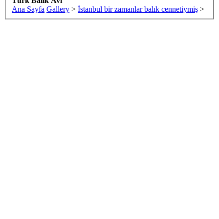
Türk Balık Avı
Ana Sayfa
Gallery
>
İstanbul bir zamanlar balık cennetiymiş
>