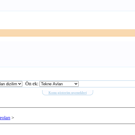
Ön ek:
Konu gösterim seçenekleri
oları
>