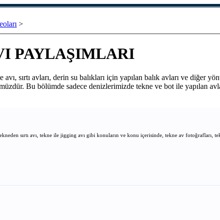
oları
>
VI PAYLAŞIMLARI
ı, sırtı avları, derin su balıkları için yapılan balık avları ve diğer yön
mümüzdür. Bu bölümde sadece denizlerimizde tekne ve bot ile yapılan avl
ekneden sırtı avı, tekne ile jigging avı gibi konuların ve konu içerisinde, tekne av fotoğrafları, t