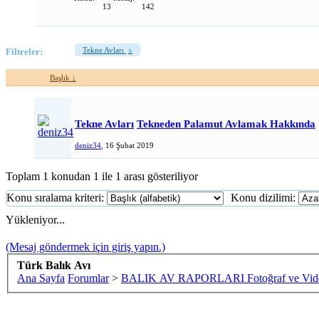
13
142
Tekne Avları
x
Filtreler:
Başlık ↓
Tekne Avları
Tekneden Palamut Avlamak Hakkında
deniz34
,
16 Şubat 2019
Toplam 1 konudan 1 ile 1 arası gösteriliyor
Konu sıralama kriteri:
Konu dizilimi:
Yükleniyor...
(Mesaj göndermek için giriş yapın.)
Türk Balık Avı
Ana Sayfa
Forumlar
>
BALIK AV RAPORLARI Fotoğraf ve Vide