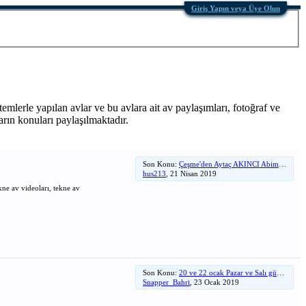
Giriş Yapın veya Üye Olun
temlerle yapılan avlar ve bu avlara ait av paylaşımları, fotoğraf ve
arın konuları paylaşılmaktadır.
Son Konu:
Çeşme'den Aytaç AKINCI Abim Geçti, Geldi Salladı Gitti
hus213
,
21 Nisan 2019
ekne av videoları, tekne av
Son Konu:
20 ve 22 ocak Pazar ve Salı günü avlarım
Snapper_Bahri
,
23 Ocak 2019