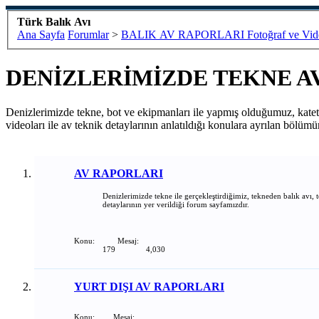
Türk Balık Avı
Ana Sayfa
Forumlar
>
BALIK AV RAPORLARI Fotoğraf ve Vide
DENİZLERİMİZDE TEKNE A
Denizlerimizde tekne, bot ve ekipmanları ile yapmış olduğumuz, katete av
videoları ile av teknik detaylarının anlatıldığı konulara ayrılan bölü
AV RAPORLARI
Denizlerimizde tekne ile gerçekleştirdiğimiz, tekneden balık avı, t
detaylarının yer verildiği forum sayfamızdır.
Konu:
Mesaj:
179
4,030
YURT DIŞI AV RAPORLARI
Konu:
Mesaj: