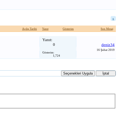
x
Açılış Tarihi
Yanıt
Gösterim
Son Mesaj
Yanıt:
0
deniz34
16 Şubat 2019
Gösterim:
1,724