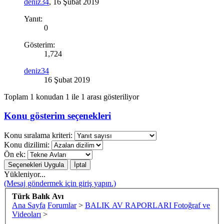
deniz34
,
16 Şubat 2019
Yanıt:
0
Gösterim:
1,724
deniz34
16 Şubat 2019
Toplam 1 konudan 1 ile 1 arası gösteriliyor
Konu gösterim seçenekleri
Konu sıralama kriteri:
Konu dizilimi:
Ön ek:
Yükleniyor...
(Mesaj göndermek için giriş yapın.)
Türk Balık Avı
Ana Sayfa
Forumlar
>
BALIK AV RAPORLARI Fotoğraf ve
Videoları
>