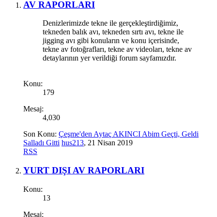
AV RAPORLARI
Denizlerimizde tekne ile gerçekleştirdiğimiz,
tekneden balık avı, tekneden sırtı avı, tekne ile
jigging avı gibi konuların ve konu içerisinde,
tekne av fotoğrafları, tekne av videoları, tekne av
detaylarının yer verildiği forum sayfamızdır.
Konu:
179
Mesaj:
4,030
Son Konu:
Çeşme'den Aytaç AKINCI Abim Geçti, Geldi
Salladı Gitti
hus213
,
21 Nisan 2019
RSS
YURT DIŞI AV RAPORLARI
Konu:
13
Mesaj: