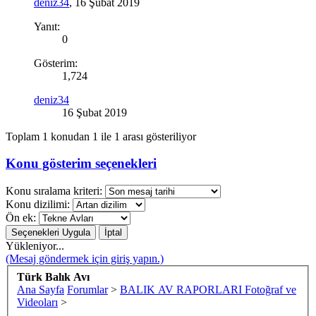
deniz34
,
16 Şubat 2019
Yanıt:
0
Gösterim:
1,724
deniz34
16 Şubat 2019
Toplam 1 konudan 1 ile 1 arası gösteriliyor
Konu gösterim seçenekleri
Konu sıralama kriteri:
Konu dizilimi:
Ön ek:
Yükleniyor...
(Mesaj göndermek için giriş yapın.)
Türk Balık Avı
Ana Sayfa
Forumlar
>
BALIK AV RAPORLARI Fotoğraf ve
Videoları
>