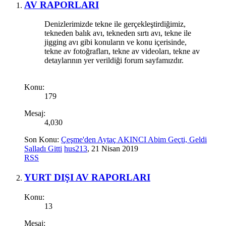
AV RAPORLARI
Denizlerimizde tekne ile gerçekleştirdiğimiz,
tekneden balık avı, tekneden sırtı avı, tekne ile
jigging avı gibi konuların ve konu içerisinde,
tekne av fotoğrafları, tekne av videoları, tekne av
detaylarının yer verildiği forum sayfamızdır.
Konu:
179
Mesaj:
4,030
Son Konu:
Çeşme'den Aytaç AKINCI Abim Geçti, Geldi
Salladı Gitti
hus213
,
21 Nisan 2019
RSS
YURT DIŞI AV RAPORLARI
Konu:
13
Mesaj: