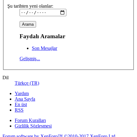
Şu tarihten yeni olanlar:
Faydalı Aramalar
Son Mesajlar
Gelişmiş...
Dil
Türkçe (TR)
Yardım
Ana Sayfa
En üst
RSS
Forum Kuralları
Gizlilik Sözleşmesi
Forum software by XenForo™
©2010-2017 XenForo Ltd.