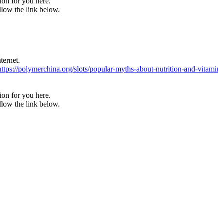
tion for you here.
llow the link below.
ternet.
https://polymerchina.org/slots/popular-myths-about-nutrition-and-vitami
tion for you here.
llow the link below.