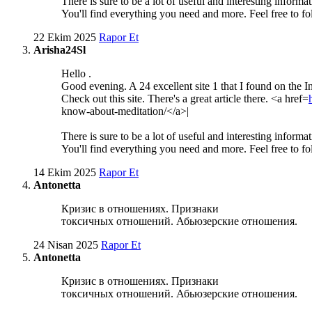
There is sure to be a lot of useful and interesting informa
You'll find everything you need and more. Feel free to fo
22 Ekim 2025
Rapor Et
Arisha24Sl
Hello .
Good evening. A 24 excellent site 1 that I found on the In
Check out this site. There's a great article there. <a href=
know-about-meditation/</a>|
There is sure to be a lot of useful and interesting informa
You'll find everything you need and more. Feel free to fo
14 Ekim 2025
Rapor Et
Antonetta
Кризис в отношениях. Признаки
токсичных отношений. Абьюзерские отношения.
24 Nisan 2025
Rapor Et
Antonetta
Кризис в отношениях. Признаки
токсичных отношений. Абьюзерские отношения.