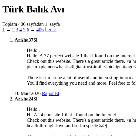
Türk Balık Avı
Toplam 406 sayfadan 1. sayfa
1
←
2
3
4
5
6
→
406
İleri >
Arisha37Sl
Hello .
Hello. A 37 perfect website 1 that I found on the Internet.
Check out this website. There's a great article there. <a h
pick/explainer-what-is-digital-trust-in-the-intelligent-age<
There is sure to be a lot of useful and interesting informa
You'll find everything you need and more. Feel free to fo
10 Mart 2026
Rapor Et
Arisha24Sl
Hello .
Hi. A 24 cool site 1 that I found on the Internet.
Check out this website. There's a great article there. <a h
health-through-love-and-self-respect/</a>|