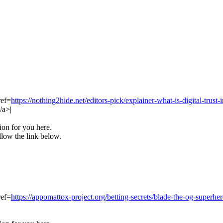
ref=
https://nothing2hide.net/editors-pick/explainer-what-is-digital-trust-i
/a>|
tion for you here.
llow the link below.
ref=
https://appomattox-project.org/betting-secrets/blade-the-og-superhe