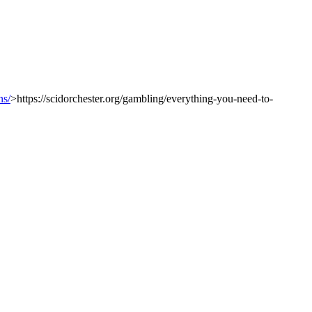
ns/
>https://scidorchester.org/gambling/everything-you-need-to-