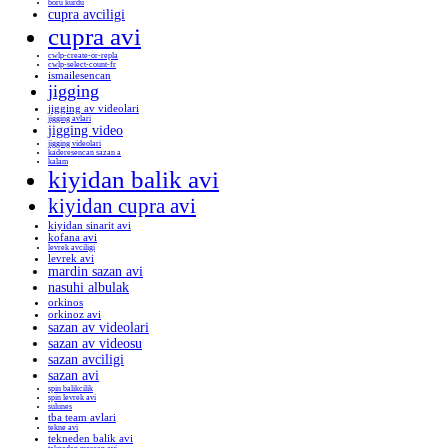
boru kurdu
cupra avciligi
cupra avi
cwlp-create-or-repla
cwlp-select-count-fr
ismailesencan
jigging
jigging av videolari
jigging avlari
jigging video
jigging videolari
kaderesencan sazan a
kalam
kiyidan balik avi
kiyidan cupra avi
kiyidan sinarit avi
kofana avi
levrek avciligi
levrek avi
mardin sazan avi
nasuhi albulak
orkinos
orkinoz avi
sazan av videolari
sazan av videosu
sazan avciligi
sazan avi
spin balikcilik
spin levrek avi
sulunes
tba team avlari
tekne avi
tekneden balik avi