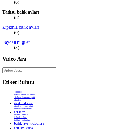
(6)
Tatlısu balık avları
(8)
Zıpkınla balık avları
(0)
Faydalı bilgiler
(3)
Video Ara
Etiket Bulutu
5000000-
akvh-euhhhu-kadmmf
akvh-waitfor-delay-0
albulak
atcek balik avi
atcek levrek avcilig
atcekbalikavi video
bal-k av
baleen whales
balenli balina
balik av videolari
balik avi videolari
balikavi video