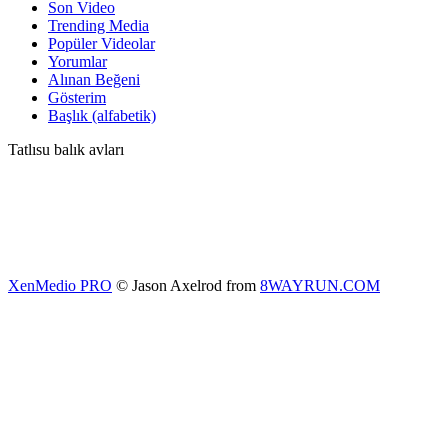
Son Video
Trending Media
Popüler Videolar
Yorumlar
Alınan Beğeni
Gösterim
Başlık (alfabetik)
Tatlısu balık avları
XenMedio PRO
© Jason Axelrod from
8WAYRUN.COM