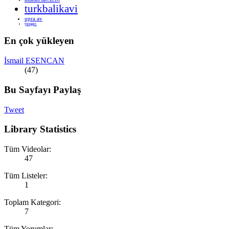
tekneden mercan avi
turkbalikavi
upra av
yengec
En çok yükleyen
İsmail ESENCAN
(47)
Bu Sayfayı Paylaş
Tweet
Library Statistics
Tüm Videolar:
47
Tüm Listeler:
1
Toplam Kategori:
7
Tüm Yorumlar: