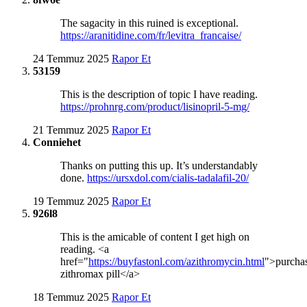
The sagacity in this ruined is exceptional.
https://aranitidine.com/fr/levitra_francaise/
24 Temmuz 2025
Rapor Et
53159
This is the description of topic I have reading.
https://prohnrg.com/product/lisinopril-5-mg/
21 Temmuz 2025
Rapor Et
Conniehet
Thanks on putting this up. It’s understandably
done.
https://ursxdol.com/cialis-tadalafil-20/
19 Temmuz 2025
Rapor Et
926l8
This is the amicable of content I get high on
reading. <a
href="
https://buyfastonl.com/azithromycin.html
">purcha
zithromax pill</a>
18 Temmuz 2025
Rapor Et