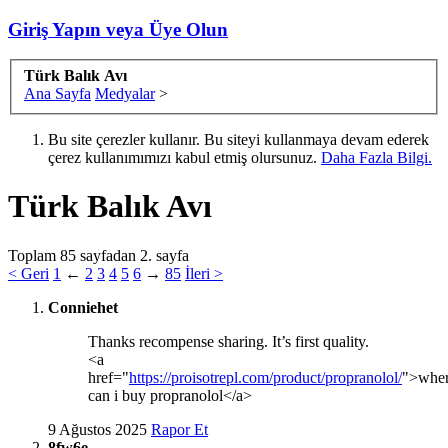
Giriş Yapın veya Üye Olun
Türk Balık Avı
Ana Sayfa
Medyalar
>
Bu site çerezler kullanır. Bu siteyi kullanmaya devam ederek
çerez kullanımımızı kabul etmiş olursunuz.
Daha Fazla Bilgi.
Türk Balık Avı
Toplam 85 sayfadan 2. sayfa
< Geri
1
←
2
3
4
5
6
→
85
İleri >
Conniehet
Thanks recompense sharing. It’s first quality.
<a
href="
https://proisotrepl.com/product/propranolol/
">whe
can i buy propranolol</a>
9 Ağustos 2025
Rapor Et
8fw6e