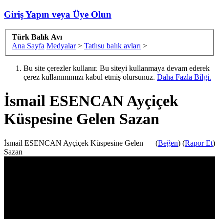
Giriş Yapın veya Üye Olun
Türk Balık Avı
Ana Sayfa
Medyalar
>
Tatlısu balık avları
>
Bu site çerezler kullanır. Bu siteyi kullanmaya devam ederek
çerez kullanımımızı kabul etmiş olursunuz.
Daha Fazla Bilgi.
İsmail ESENCAN Ayçiçek
Küspesine Gelen Sazan
İsmail ESENCAN Ayçiçek Küspesine Gelen
(
Beğen
) (
Rapor Et
)
Sazan