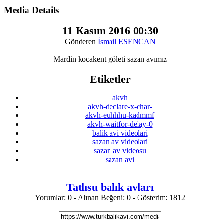
Media Details
11 Kasım 2016 00:30
Gönderen
İsmail ESENCAN
Mardin kocakent göleti sazan avımız
Etiketler
akvh
akvh-declare-x-char-
akvh-euhhhu-kadmmf
akvh-waitfor-delay-0
balik avi videolari
sazan av videolari
sazan av videosu
sazan avi
Tatlısu balık avları
Yorumlar: 0 - Alınan Beğeni: 0 - Gösterim: 1812