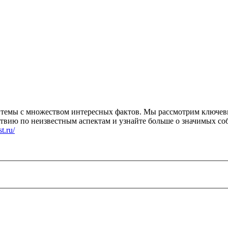
й темы с множеством интересных фактов. Мы рассмотрим ключе
твию по неизвестным аспектам и узнайте больше о значимых со
t.ru/