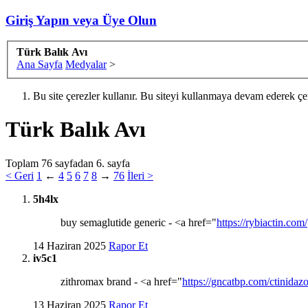
Giriş Yapın veya Üye Olun
Türk Balık Avı
Ana Sayfa
Medyalar
>
Bu site çerezler kullanır. Bu siteyi kullanmaya devam ederek ç
Türk Balık Avı
Toplam 76 sayfadan 6. sayfa
< Geri
1
←
4
5
6
7
8
→
76
İleri >
5h4lx
buy semaglutide generic - <a href="
https://rybiactin.com/
14 Haziran 2025
Rapor Et
iv5c1
zithromax brand - <a href="
https://gncatbp.com/ctinidazo
13 Haziran 2025
Rapor Et