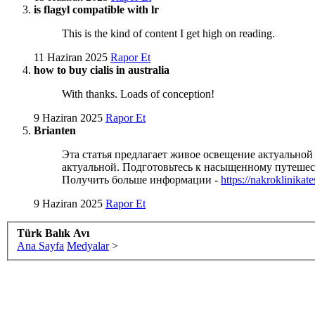
is flagyl compatible with lr
This is the kind of content I get high on reading.
11 Haziran 2025
Rapor Et
how to buy cialis in australia
With thanks. Loads of conception!
9 Haziran 2025
Rapor Et
Brianten
Эта статья предлагает живое освещение актуально
актуальной. Подготовьтесь к насыщенному путешес
Получить больше информации -
https://nakroklinikates
9 Haziran 2025
Rapor Et
Türk Balık Avı
Ana Sayfa
Medyalar
>