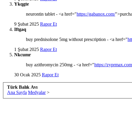
Ykqgte
neurontin tablet - <a href="
https://gabanox.com/
">purcha
9 Şubat 2025
Rapor Et
Iftgaq
buy prednisolone 5mg without prescription - <a href="
ht
1 Şubat 2025
Rapor Et
Nkcumr
buy azithromycin 250mg - <a href="
https://zyprmax.com/
30 Ocak 2025
Rapor Et
Türk Balık Avı
Ana Sayfa
Medyalar
>