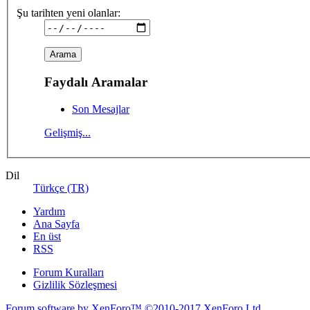
Şu tarihten yeni olanlar:
Faydalı Aramalar
Son Mesajlar
Gelişmiş...
Dil
Türkçe (TR)
Yardım
Ana Sayfa
En üst
RSS
Forum Kuralları
Gizlilik Sözleşmesi
Forum software by XenForo™
©2010-2017 XenForo Ltd.