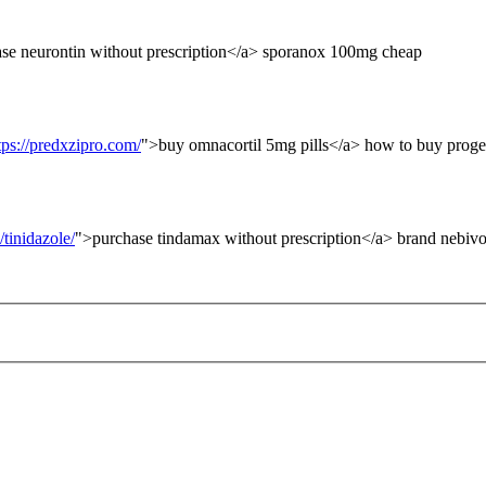
se neurontin without prescription</a> sporanox 100mg cheap
tps://predxzipro.com/
">buy omnacortil 5mg pills</a> how to buy proge
tinidazole/
">purchase tindamax without prescription</a> brand nebivo