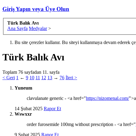
Giriş Yapın veya Üye Olun
Türk Balık Avı
Ana Sayfa
Medyalar
>
Bu site çerezler kullanır. Bu siteyi kullanmaya devam ederek ç
Türk Balık Avı
Toplam 76 sayfadan 11. sayfa
< Geri
1
←
9
10
11
12
13
→
76
İleri >
Yuneum
clavulanate generic - <a href="
https://nizomenal.com/
">a
14 Şubat 2025
Rapor Et
Wswxxr
order furosemide 100mg without prescription - <a href="
9 Şubat 2025
Rapor Et