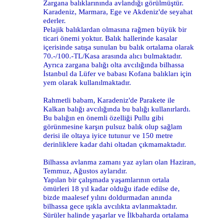
Zargana balıklarınında avlandığı görülmüştür.
Karadeniz, Marmara, Ege ve Akdeniz'de seyahat
ederler.
Pelajik balıklardan olmasına rağmen büyük bir
ticari önemi yoktur. Balık hallerinde kasalar
içerisinde satışa sunulan bu balık ortalama olarak
70.-/100.-TL/Kasa arasında alıcı bulmaktadır.
Ayrıca zargana balığı olta avcılığında bilhassa
İstanbul da Lüfer ve babası Kofana balıkları için
yem olarak kullanılmaktadır.
Rahmetli babam, Karadeniz'de Parakete ile
Kalkan balığı avcılığında bu balığı kullanırlardı.
Bu balığın en önemli özelliği Pullu gibi
görünmesine karşın pulsuz balık olup sağlam
derisi ile oltaya iyice tutunur ve 150 metre
derinliklere kadar dahi oltadan çıkmamaktadır.
Bilhassa avlanma zamanı yaz ayları olan Haziran,
Temmuz, Ağustos aylarıdır.
Yapılan bir çalışmada yaşamlarının ortala
ömürleri 18 yıl kadar olduğu ifade edilse de,
bizde maalesef yılını doldurmadan anında
bilhassa gece ışıkla avcılıkta avlanmaktadır.
Sürüler halinde yaşarlar ve İlkbaharda ortalama