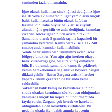
santimden fazla olmamalıdır.
İğne olarak kullanılan sinek iğnesi dediğimiz iğne
ise 10 veya 12 numaradır. Eğer yem olarak küçük
balık kullanılacaksa bütün olarak kafadan
takılmalıdır. Daha büyük balıklar ise kuyruk
altından iğne geçirilir ve anüs dediğimiz kısımdan
çıkarılır. Ancak iğnenin ucu açıkta bırakılır.
Şamandıra olarak 5 gramlık taşıma kapasiteli bir
şamandıra yeterlidir. Kamış olarak ise 190 - 240
cm.boyunda kamışlar kullanılabilinir.
Yemle hazırlanmış olan takımımızı avlanılacak
bölgeye bırakırız. Yem ağır ağır inerken oltaya
balık vurabildiği gibi, bir süre vuruş olmayada
bilir. Bu durumda şamandıra kamış ile çekilerek
yemin hareketlenmesi sağlanır ve böylece balığın
dikkati çekilir ..Bazen Zargana artistik hareket
yaparak takımı çekerken de bir anda yeme
saldırabilir.
Yakalanan balık kamış ile kaldırılarak alınır,bu
sırada oltadan kurtulması söz konusu olduğundan
yanımızda küçük bir kepçe bulundurmamızda
fayda vardır. Zargana çok kıvrak ve hareketli
olduğundan elden kolaylıkla kurtulabilir. Bu
nedenle oltada iken balığı anında kepçenin