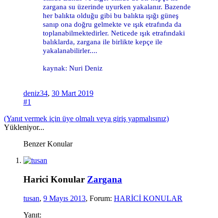
zargana su üzerinde uyurken yakalanır. Bazende
her balıkta olduğu gibi bu balıkta ışığı güneş
sanıp ona doğru gelmekte ve ışık etrafında da
toplanabilmektedirler. Neticede ışık etrafındaki
balıklarda, zargana ile birlikte kepçe ile
yakalanabilirler....
kaynak: Nuri Deniz
deniz34
,
30 Mart 2019
#1
(Yanıt vermek için üye olmalı veya giriş yapmalısınız)
Yükleniyor...
Benzer Konular
Harici Konular
Zargana
tusan
,
9 Mayıs 2013
, Forum:
HARİCİ KONULAR
Yanıt: