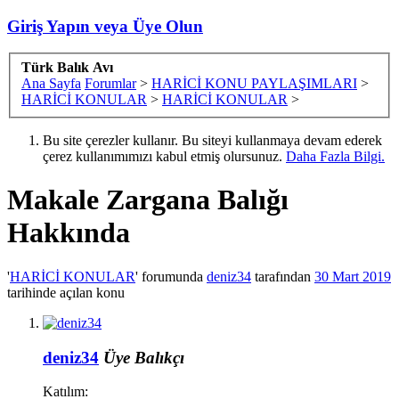
Giriş Yapın veya Üye Olun
Türk Balık Avı
Ana Sayfa
Forumlar
>
HARİCİ KONU PAYLAŞIMLARI
>
HARİCİ KONULAR
>
HARİCİ KONULAR
>
Bu site çerezler kullanır. Bu siteyi kullanmaya devam ederek
çerez kullanımımızı kabul etmiş olursunuz.
Daha Fazla Bilgi.
Makale
Zargana Balığı
Hakkında
'
HARİCİ KONULAR
' forumunda
deniz34
tarafından
30 Mart 2019
tarihinde açılan konu
deniz34
Üye
Balıkçı
Katılım: