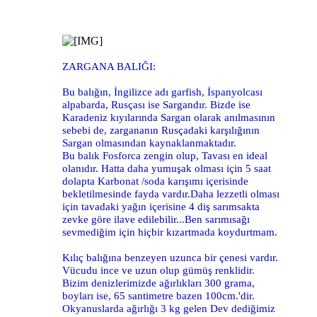
ZARGANA BALIĞI:
Bu balığın, İngilizce adı garfish, İspanyolcası
alpabarda, Rusçası ise Sargandır. Bizde ise
Karadeniz kıyılarında Sargan olarak anılmasının
sebebi de, zargananın Rusçadaki karşılığının
Sargan olmasından kaynaklanmaktadır.
Bu balık Fosforca zengin olup, Tavası en ideal
olanıdır. Hatta daha yumuşak olması için 5 saat
dolapta Karbonat /soda karışımı içerisinde
bekletilmesinde fayda vardır.Daha lezzetli olması
için tavadaki yağın içerisine 4 diş sarımsakta
zevke göre ilave edilebilir...Ben sarımısağı
sevmediğim için hiçbir kızartmada koydurtmam.
Kılıç balığına benzeyen uzunca bir çenesi vardır.
Vücudu ince ve uzun olup gümüş renklidir.
Bizim denizlerimizde ağırlıkları 300 grama,
boyları ise, 65 santimetre bazen 100cm.'dir.
Okyanuslarda ağırlığı 3 kg gelen Dev dediğimiz