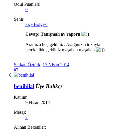
Ödül Puanları:
0
Şehir:
Ege Bölgesi
Cevap: Tanışmalı av raporu
Aramıza hoş geldiniz. Ayağınızın tozuyla
bereketlide geldiniz maşallah maşallah
)
Serkan Öztürk
,
17 Nisan 2014
#7
benihilal
Üye
Balıkçı
Katılım:
9 Nisan 2014
Mesaj:
2
Alınan Beğeniler: