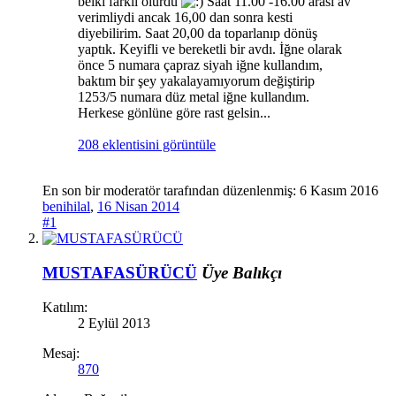
belki farklı olurdu
Saat 11.00 -16.00 arası av
verimliydi ancak 16,00 dan sonra kesti
diyebilirim. Saat 20,00 da toparlanıp dönüş
yaptık. Keyifli ve bereketli bir avdı. İğne olarak
önce 5 numara çapraz siyah iğne kullandım,
baktım bir şey yakalayamıyorum değiştirip
1253/5 numara düz metal iğne kullandım.
Herkese gönlüne göre rast gelsin...
208 eklentisini görüntüle
En son bir moderatör tarafından düzenlenmiş:
6 Kasım 2016
benihilal
,
16 Nisan 2014
#1
MUSTAFASÜRÜCÜ
Üye
Balıkçı
Katılım:
2 Eylül 2013
Mesaj:
870