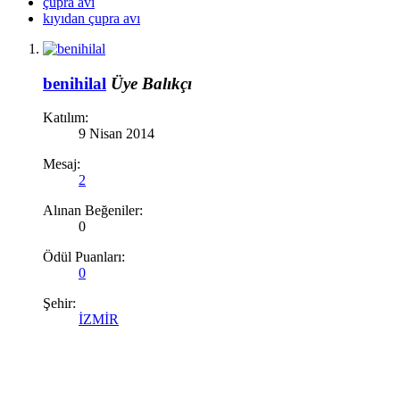
çupra avı
kıyıdan çupra avı
benihilal
Üye
Balıkçı
Katılım:
9 Nisan 2014
Mesaj:
2
Alınan Beğeniler:
0
Ödül Puanları:
0
Şehir:
İZMİR