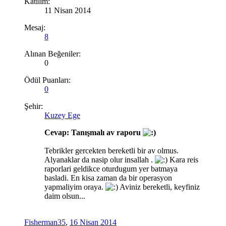
Katılım:
11 Nisan 2014
Mesaj:
8
Alınan Beğeniler:
0
Ödül Puanları:
0
Şehir:
Kuzey Ege
Cevap: Tanışmalı av raporu
Tebrikler gercekten bereketli bir av olmus.
Alyanaklar da nasip olur insallah .
Kara reis
raporlari geldikce oturdugum yer batmaya
basladi. En kisa zaman da bir operasyon
yapmaliyim oraya.
Aviniz bereketli, keyfiniz
daim olsun...
Fisherman35
,
16 Nisan 2014