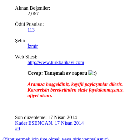
Alınan Beğeniler:
2,067
Ödül Puanları:
113
Şehir:
İzmir
Web Sitesi:
http://www.turkbalikavi.com
Cevap: Tanışmalı av raporu
Aramıza hoşgeldiniz, keyifli paylaşımlar dileriz.
Karareisin bereketinden sizde faydalanmışsınız,
afiyet olsun.
Son düzenleme:
17 Nisan 2014
Kader ESENCAN
,
17 Nisan 2014
#9
(Yanıt vermek için üye olmalı veya giriş yapmalısınız)