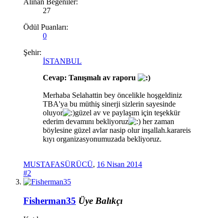
Alınan Beğeniler:
27
Ödül Puanları:
0
Şehir:
İSTANBUL
Cevap: Tanışmalı av raporu
Merhaba Selahattin bey öncelikle hoşgeldiniz
TBA'ya bu müthiş sinerji sizlerin sayesinde
oluyor
güzel av ve paylaşım için teşekkür
ederim devamını bekliyoruz
her zaman
böylesine güzel avlar nasip olur inşallah.karareis
kıyı organizasyonumuzada bekliyoruz.
MUSTAFASÜRÜCÜ
,
16 Nisan 2014
#2
Fisherman35
Üye
Balıkçı