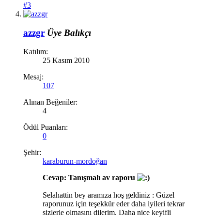
#3
azzgr
Üye
Balıkçı
Katılım:
25 Kasım 2010
Mesaj:
107
Alınan Beğeniler:
4
Ödül Puanları:
0
Şehir:
karaburun-mordoğan
Cevap: Tanışmalı av raporu
Selahattin bey aramıza hoş geldiniz : Güzel
raporunuz için teşekkür eder daha iyileri tekrar
sizlerle olmasını dilerim. Daha nice keyifli