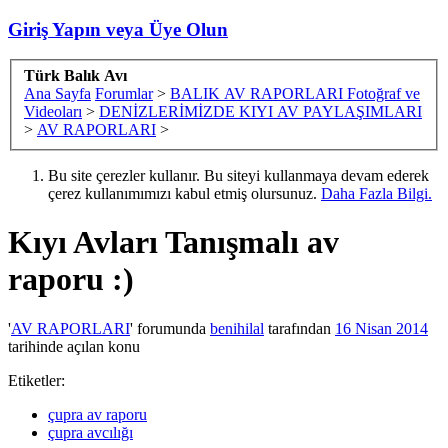
Giriş Yapın veya Üye Olun
Türk Balık Avı
Ana Sayfa
Forumlar
>
BALIK AV RAPORLARI Fotoğraf ve
Videoları
>
DENİZLERİMİZDE KIYI AV PAYLAŞIMLARI
>
AV RAPORLARI
>
Bu site çerezler kullanır. Bu siteyi kullanmaya devam ederek
çerez kullanımımızı kabul etmiş olursunuz.
Daha Fazla Bilgi.
Kıyı Avları
Tanışmalı av
raporu :)
'
AV RAPORLARI
' forumunda
benihilal
tarafından
16 Nisan 2014
tarihinde açılan konu
Etiketler:
çupra av raporu
çupra avcılığı