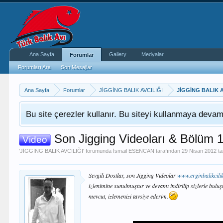
Ana Sayfa
Gallery
Medyalar
Forumlar
Forumları Ara
Son Mesajlar
Ana Sayfa
Forumlar
JİGGİNG BALIK AVCILIĞI
JİGGİNG BALIK A
Bu site çerezler kullanır. Bu siteyi kullanmaya dev
Son Jigging Videoları & Bölüm 
Video
'
JİGGİNG BALIK AVCILIĞI
' forumunda
İsmail ESENCAN
tarafından
29 Nisan 2012
ta
Sevgili Dostlar, son Jigging Videolar
www.erginbalikcili
izlenimine sunulmuştur ve devamı indirilip sizlerle bulu
mevcut, izlemenizi tavsiye ederim.