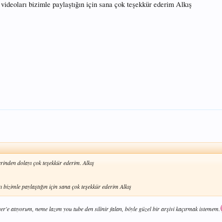
videoları bizimle paylaştığın için sana çok teşekkür ederim Alkış
rinden dolayı çok teşekkür ederim. Alkış
 bizimle paylaştığın için sana çok teşekkür ederim Alkış
rver'e atıyorum, neme lazım you tube den silinir falan, böyle güzel bir arşivi kaçırmak istemem.