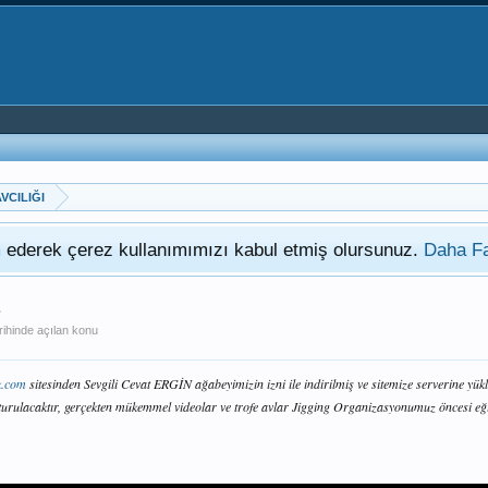
VCILIĞI
am ederek çerez kullanımımızı kabul etmiş olursunuz.
Daha Fa
1
rihinde açılan konu
k.com
sitesinden Sevgili Cevat ERGİN ağabeyimizin izni ile indirilmiş ve sitemize serverine yükl
şturulacaktır, gerçekten mükemmel videolar ve trofe avlar Jigging Organizasyonumuz öncesi eğiti