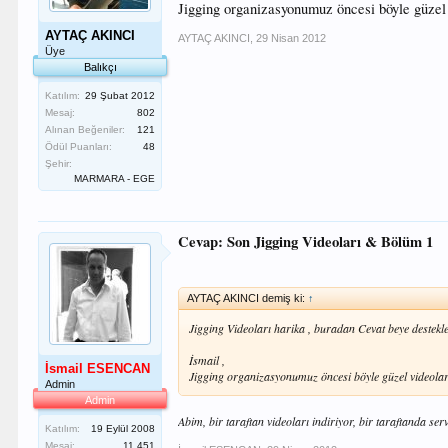
Jigging organizasyonumuz öncesi böyle güzel 
AYTAÇ AKINCI
AYTAÇ AKINCI
,
29 Nisan 2012
Üye
Balıkçı
Katılım:
29 Şubat 2012
Mesaj:
802
Alınan Beğeniler:
121
Ödül Puanları:
48
Şehir:
MARMARA - EGE
Cevap: Son Jigging Videoları & Bölüm 1
AYTAÇ AKINCI demiş ki:
↑
Jigging Videoları harika , buradan Cevat beye destekle
İsmail ,
İsmail ESENCAN
Jigging organizasyonumuz öncesi böyle güzel videoları
Admin
Admin
Abim, bir taraftan videoları indiriyor, bir taraftanda se
Katılım:
19 Eylül 2008
Mesaj:
11,451