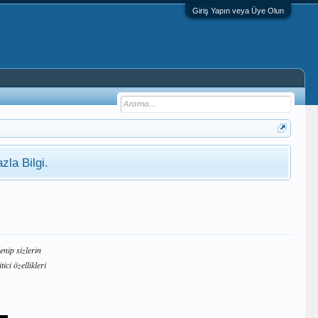
Giriş Yapın veya Üye Olun
zla Bilgi.
enip sizlerin
ci özellikleri