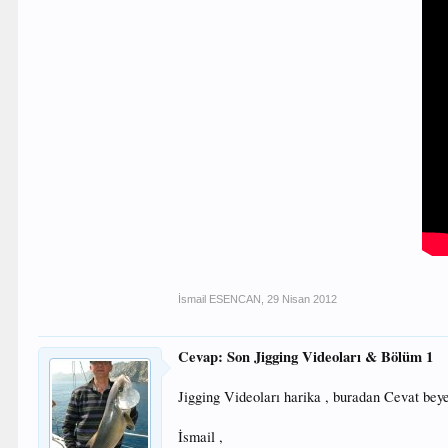
İsmail ESENCAN
,
29 Nisan 2012
Cevap: Son Jigging Videoları & Bölüm 1
Jigging Videoları harika , buradan Cevat bey
İsmail ,