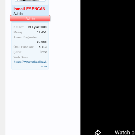
İsmail ESENCAN
Admin
Admin
Katılım:
19 Eylül 2008
Mesaj:
11,451
Alınan Beğeniler:
10,056
Ödül Puanları:
5,113
Şehir:
İzmir
Web Sitesi:
https://www.turkbalikavi.
com