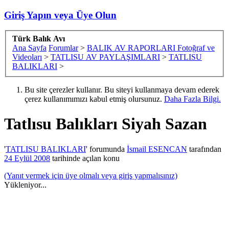
Giriş Yapın veya Üye Olun
Türk Balık Avı
Ana Sayfa
Forumlar
>
BALIK AV RAPORLARI Fotoğraf ve
Videoları
>
TATLISU AV PAYLAŞIMLARI
>
TATLISU
BALIKLARI
>
Bu site çerezler kullanır. Bu siteyi kullanmaya devam ederek
çerez kullanımımızı kabul etmiş olursunuz.
Daha Fazla Bilgi.
Tatlısu Balıkları
Siyah Sazan
'
TATLISU BALIKLARI
' forumunda
İsmail ESENCAN
tarafından
24 Eylül 2008
tarihinde açılan konu
(Yanıt vermek için üye olmalı veya giriş yapmalısınız)
Yükleniyor...