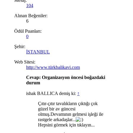
Mesaj:
104
Alınan Beğeniler:
6
Ödül Puanları:
0
Şehir:
İSTANBUL
Web Sitesi:
http://www.türkbalikavi.com
Cevap: Organizasyon öncesi boğazdaki
durum
ishak BALLICA demiş ki:
↑
Çıtır-çıtır tavalıkların çıktığı çok
güzel bir av güncesi
olmuş.Devamının gelmesi işleği ile
rastgele arkadaşlar...
Hepsini görmek için tıklayın...