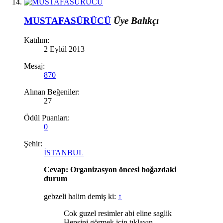
MUSTAFASÜRÜCÜ
Üye
Balıkçı
Katılım:
2 Eylül 2013
Mesaj:
870
Alınan Beğeniler:
27
Ödül Puanları:
0
Şehir:
İSTANBUL
Cevap: Organizasyon öncesi boğazdaki
durum
gebzeli halim demiş ki:
↑
Cok guzel resimler abi eline saglik
Hepsini görmek için tıklayın...