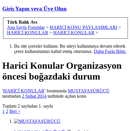
Giriş Yapın veya Üye Olun
Türk Balık Avı
Ana Sayfa
Forumlar
>
HARİCİ KONU PAYLAŞIMLARI
>
HARİCİ KONULAR
>
HARİCİ KONULAR
>
Bu site çerezler kullanır. Bu siteyi kullanmaya devam ederek
çerez kullanımımızı kabul etmiş olursunuz.
Daha Fazla Bilgi.
Harici Konular
Organizasyon
öncesi boğazdaki durum
'
HARİCİ KONULAR
' forumunda
MUSTAFASÜRÜCÜ
tarafından
2 Şubat 2014
tarihinde açılan konu
Toplam 2 sayfadan 1. sayfa
1
2
İleri >