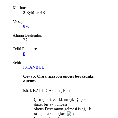
Katılım:
2 Eylül 2013
Mesaj:
870
Alınan Beğeniler:
27
Ödül Puanları:
0
Şehir:
İSTANBUL
Cevap: Organizasyon öncesi boğazdaki
durum
ishak BALLICA demiş ki:
↑
Çıtır-çıtır tavalıkların çıktığı çok
güzel bir av güncesi
olmuş.Devamının gelmesi işleği ile
rastgele arkadaşlar...