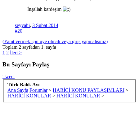
İnşallah kardeşim
seyyahi
,
3 Şubat 2014
#20
(Yanıt vermek için üye olmalı veya giriş yapmalısınız)
Toplam 2 sayfadan 1. sayfa
1
2
İleri >
Bu Sayfayı Paylaş
Tweet
Türk Balık Avı
Ana Sayfa
Forumlar
>
HARİCİ KONU PAYLAŞIMLARI
>
HARİCİ KONULAR
>
HARİCİ KONULAR
>