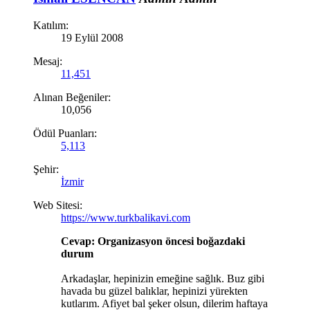
Katılım:
19 Eylül 2008
Mesaj:
11,451
Alınan Beğeniler:
10,056
Ödül Puanları:
5,113
Şehir:
İzmir
Web Sitesi:
https://www.turkbalikavi.com
Cevap: Organizasyon öncesi boğazdaki
durum
Arkadaşlar, hepinizin emeğine sağlık. Buz gibi
havada bu güzel balıklar, hepinizi yürekten
kutlarım. Afiyet bal şeker olsun, dilerim haftaya