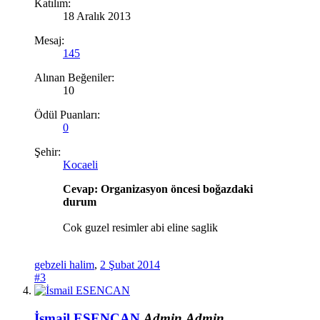
Katılım:
18 Aralık 2013
Mesaj:
145
Alınan Beğeniler:
10
Ödül Puanları:
0
Şehir:
Kocaeli
Cevap: Organizasyon öncesi boğazdaki
durum
Cok guzel resimler abi eline saglik
gebzeli halim
,
2 Şubat 2014
#3
İsmail ESENCAN
Admin
Admin