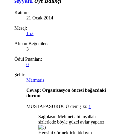
seyyahi
Üye
Balıkçı
Katılım:
21 Ocak 2014
Mesaj:
153
Alınan Beğeniler:
3
Ödül Puanları:
0
Şehir:
Marmaris
Cevap: Organizasyon öncesi boğazdaki
durum
MUSTAFASÜRÜCÜ demiş ki:
↑
Sağolasın Mehmet abi inşallah
sizlerlede böyle güzel avlar yaparız.
Hepsini görmek için tıklayın...