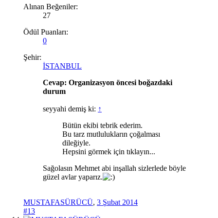
Alınan Beğeniler:
27
Ödül Puanları:
0
Şehir:
İSTANBUL
Cevap: Organizasyon öncesi boğazdaki
durum
seyyahi demiş ki:
↑
Bütün ekibi tebrik ederim.
Bu tarz mutlulukların çoğalması
dileğiyle.
Hepsini görmek için tıklayın...
Sağolasın Mehmet abi inşallah sizlerlede böyle
güzel avlar yaparız.
MUSTAFASÜRÜCÜ
,
3 Şubat 2014
#13