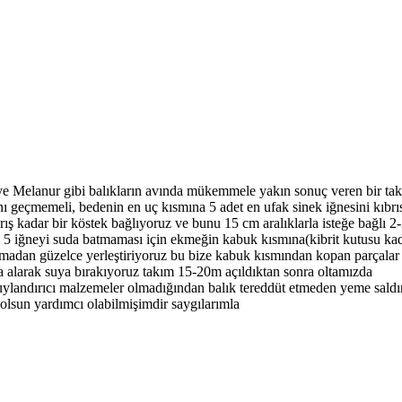
 ve Melanur gibi balıkların avında mükemmele yakın sonuç veren bir ta
nı geçmemeli, bedenin en uç kısmına 5 adet en ufak sinek iğnesini kıbrıs
ış kadar bir köstek bağlıyoruz ve bunu 15 cm aralıklarla isteğe bağlı 2-
z 5 iğneyi suda batmaması için ekmeğin kabuk kısmına(kibrit kutusu kada
madan güzelce yerleştiriyoruz bu bize kabuk kısmından kopan parçalar 
a alarak suya bırakıyoruz takım 15-20m açıldıktan sonra oltamızda
ıcı malzemeler olmadığından balık tereddüt etmeden yeme saldır
olsun yardımcı olabilmişimdir saygılarımla