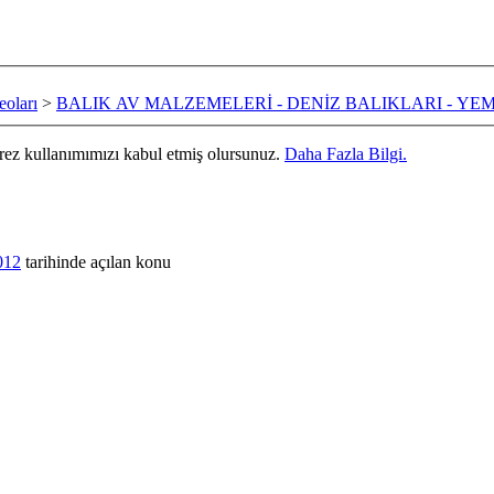
oları
>
BALIK AV MALZEMELERİ - DENİZ BALIKLARI - YE
erez kullanımımızı kabul etmiş olursunuz.
Daha Fazla Bilgi.
012
tarihinde açılan konu