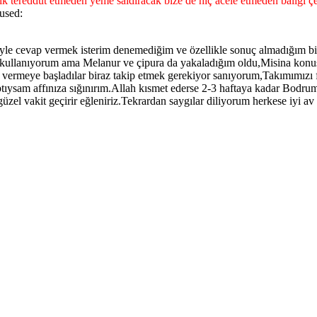
ık tereddüt etmeden yeme saldıracak bize de hiç acele etmeden balığı ç
şöyle cevap vermek isterim denemediğim ve özellikle sonuç almadığım bi
 kullanıyorum ama Melanur ve çipura da yakaladığım oldu,Misina konusu
 vermeye başladılar biraz takip etmek gerekiyor sanıyorum,Takımımızı f
ptıysam affınıza sığınırım.Allah kısmet ederse 2-3 haftaya kadar Bodrum
güzel vakit geçirir eğleniriz.Tekrardan saygılar diliyorum herkese iyi av 