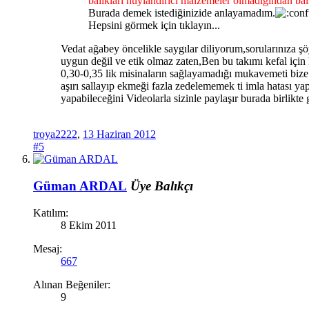
balıkları huylandırıcı malzemeler olmadığından bal
Burada demek istediğinizide anlayamadım.
Hepsini görmek için tıklayın...
Vedat ağabey öncelikle saygılar diliyorum,sorularınıza 
uygun değil ve etik olmaz zaten,Ben bu takımı kefal için
0,30-0,35 lik misinaların sağlayamadığı mukavemeti bize
aşırı sallayıp ekmeği fazla zedelememek ti imla hatası ya
yapabileceğini Videolarla sizinle paylaşır burada birlikte 
troya2222
,
13 Haziran 2012
#5
Güman ARDAL
Üye
Balıkçı
Katılım:
8 Ekim 2011
Mesaj:
667
Alınan Beğeniler:
9