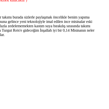
ekmek kalacaktır )
r takımı burada sizlerle paylaşmak öncelikle benim yapıma
na gelince yeni teknolojiyle imal edilen ince misinalar eski
azla zedelememekten kastım suya bırakılış sırasında takımı
 Turgut Reis'e gideceğim İnşallah iyi bir 0,14 Misinanın neler
lar.