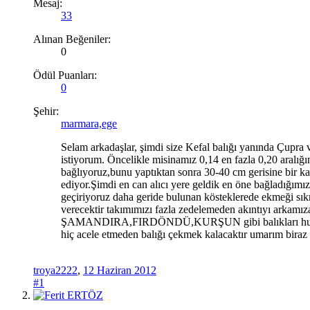
Mesaj:
33
Alınan Beğeniler:
0
Ödül Puanları:
0
Şehir:
marmara,ege
Selam arkadaşlar, şimdi size Kefal balığı yanında Çupra
istiyorum. Öncelikle misinamız 0,14 en fazla 0,20 aralığı
bağlıyoruz,bunu yaptıktan sonra 30-40 cm gerisine bir kar
ediyor.Şimdi en can alıcı yere geldik en öne bağladığımı
geçiriyoruz daha geride bulunan kösteklerede ekmeği sık
verecektir takımımızı fazla zedelemeden akıntıyı arkamız
ŞAMANDIRA,FIRDÖNDÜ,KURŞUN gibi balıkları huylandır
hiç acele etmeden balığı çekmek kalacaktır umarım biraz 
troya2222
,
12 Haziran 2012
#1