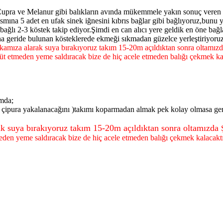
 Çupra ve Melanur gibi balıkların avında mükemmele yakın sonuç veren 
smına 5 adet en ufak sinek iğnesini kıbrıs bağlar gibi bağlıyoruz,bunu y
 bağlı 2-3 köstek takip ediyor.Şimdi en can alıcı yere geldik en öne b
daha geride bulunan kösteklerede ekmeği sıkmadan güzelce yerleştiriyor
ı arkamıza alarak suya bırakıyoruz takım 15-20m açıldıktan sonra
üt etmeden yeme saldıracak bize de hiç acele etmeden balığı çekmek ka
amda;
e çipura yakalanacağını )takımı koparmadan almak pek kolay olmasa g
rak suya bırakıyoruz takım 15-20m açıldıktan sonra oltamızda
eden yeme saldıracak bize de hiç acele etmeden balığı çekmek kalacaktı