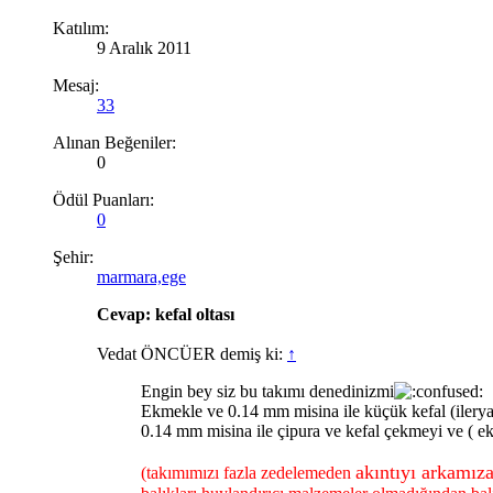
Katılım:
9 Aralık 2011
Mesaj:
33
Alınan Beğeniler:
0
Ödül Puanları:
0
Şehir:
marmara,ege
Cevap: kefal oltası
Vedat ÖNCÜER demiş ki:
↑
Engin bey siz bu takımı denedinizmi
Ekmekle ve 0.14 mm misina ile küçük kefal (iler
0.14 mm misina ile çipura ve kefal çekmeyi ve ( 
akıntıyı arkamız
(takımımızı fazla zedelemeden