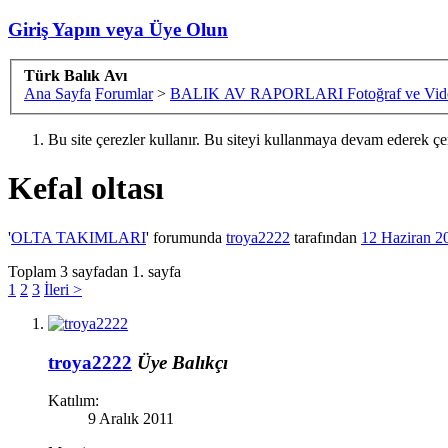
Giriş Yapın veya Üye Olun
Türk Balık Avı
Ana Sayfa
Forumlar
>
BALIK AV RAPORLARI Fotoğraf ve Vide
Bu site çerezler kullanır. Bu siteyi kullanmaya devam ederek ç
Kefal oltası
'
OLTA TAKIMLARI
' forumunda
troya2222
tarafından
12 Haziran 2
Toplam 3 sayfadan 1. sayfa
1
2
3
İleri >
troya2222
Üye
Balıkçı
Katılım:
9 Aralık 2011