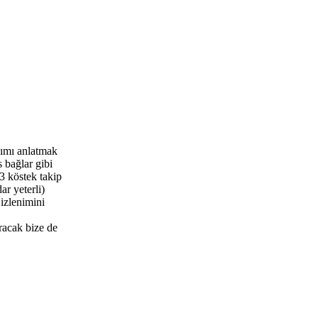
kımı anlatmak
 bağlar gibi
3 köstek takip
r yeterli)
izlenimini
acak bize de