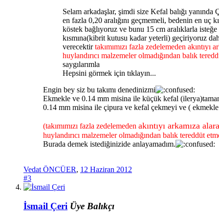
Selam arkadaşlar, şimdi size Kefal balığı yanında
en fazla 0,20 aralığını geçmemeli, bedenin en uç kı
köstek bağlıyoruz ve bunu 15 cm aralıklarla isteğe
kısmına(kibrit kutusu kadar yeterli) geçiriyoruz 
verecektir
takımımızı fazla zedelemeden akıntıy
huylandırıcı malzemeler olmadığından balık teredd
saygılarımla
Hepsini görmek için tıklayın...
Engin bey siz bu takımı denedinizmi
Ekmekle ve 0.14 mm misina ile küçük kefal (ilerya)tam
0.14 mm misina ile çipura ve kefal çekmeyi ve ( ekmekl
akıntıyı arkamıza ala
(takımımızı fazla zedelemeden
huylandırıcı malzemeler olmadığından balık tereddüt etm
Burada demek istediğinizide anlayamadım.
Vedat ÖNCÜER
,
12 Haziran 2012
#3
İsmail Çeri
Üye
Balıkçı