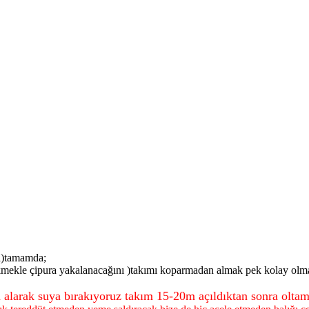
ya)tamamda;
ekmekle çipura yakalanacağını )takımı koparmadan almak pek kolay ol
a alarak suya bırakıyoruz takım 15-20m açıldıktan sonra olta